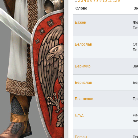
1
2
3
4
5
6
7
8
9
10
11
12
»
Слово
З
Бажен
Же
Ба
Белослав
От
Бе
Беримир
За
Берислав
Бе
Благослав
Пр
Блуд
Ра
ли
Богдан
Ре