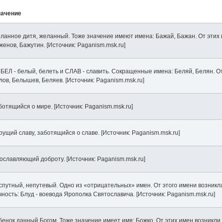
начение
ланное дитя, желанный. Тоже значение имеют имена: Бажай, Бажан. От этих
женов, Бажутин. [Источник: Paganism.msk.ru]
 БЕЛ - белый, белеть и СЛАВ - славить. Сокращенные имена: Беляй, Белян. О
лов, Белышев, Беляев. [Источник: Paganism.msk.ru]
ботящийся о мире. [Источник: Paganism.msk.ru]
рущий славу, заботящийся о славе. [Источник: Paganism.msk.ru]
ославляющий доброту. [Источник: Paganism.msk.ru]
спутный, непутевый. Одно из «отрицательных» имен. От этого имени возникл
чность: Блуд - воевода Ярополка Святославича. [Источник: Paganism.msk.ru]
бенок данный Богом. Тоже значение имеет имя: Божко. От этих имен возникли