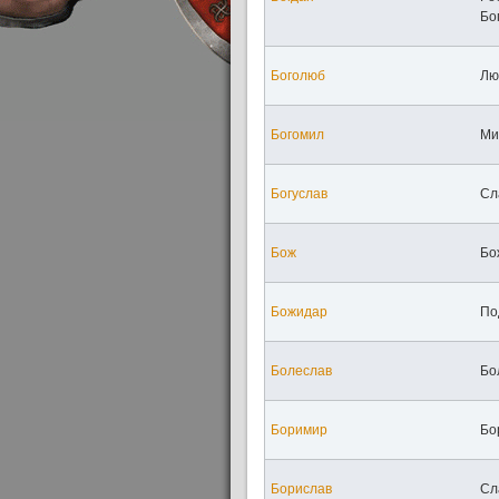
Бо
Боголюб
Лю
Богомил
Ми
Богуслав
Сл
Бож
Бож
Божидар
По
Болеслав
Бо
Боримир
Бо
Борислав
Сл