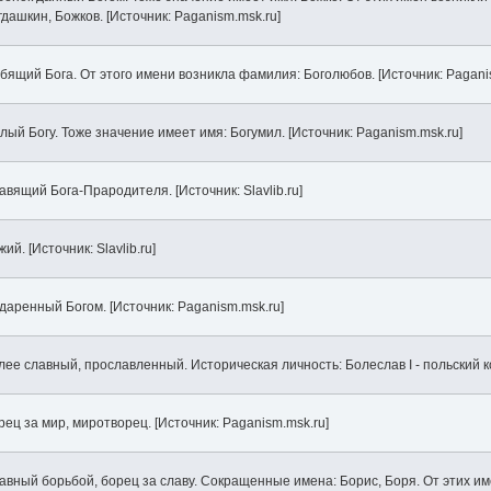
гдашкин, Божков. [Источник: Paganism.msk.ru]
бящий Бога. От этого имени возникла фамилия: Боголюбов. [Источник: Pagani
лый Богу. Тоже значение имеет имя: Богумил. [Источник: Paganism.msk.ru]
авящий Бога-Прародителя. [Источник: Slavlib.ru]
ий. [Источник: Slavlib.ru]
даренный Богом. [Источник: Paganism.msk.ru]
лее славный, прославленный. Историческая личность: Болеслав I - польский ко
рец за мир, миротворец. [Источник: Paganism.msk.ru]
авный борьбой, борец за славу. Сокращенные имена: Борис, Боря. От этих и