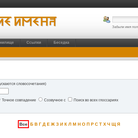
Забыли имя пол
нилище
Ссылки
Беседка
ускаются словосочетания)
Точное совпадение
Созвучное с
Поиск во всех глоссариях
Все
Б
В
Г
Д
Е
Ж
З
И
К
Л
М
Н
О
П
Р
С
Т
Х
Ч
Щ
Я