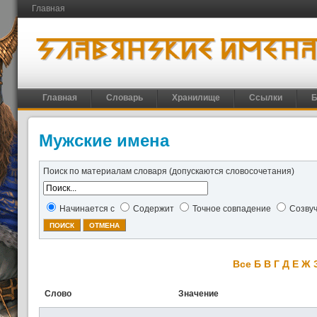
Главная
Главная
Словарь
Хранилище
Ссылки
Б
Мужские имена
Поиск по материалам словаря (допускаются словосочетания)
Начинается с
Содержит
Точное совпадение
Созву
Все
Б
В
Г
Д
Е
Ж
Слово
Значение