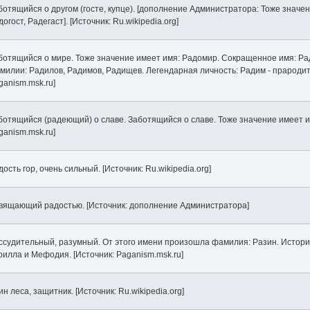
ботящийся о другом (госте, купце). [дополнение Администратора: Тоже значе
огост, Радегаст]. [Источник: Ru.wikipedia.org]
ботящийся о мире. Тоже значение имеет имя: Радомир. Сокращенное имя: Ра
милии: Радилов, Радимов, Радищев. Легендарная личность: Радим - прародит
ganism.msk.ru]
ботящийся (радеющий) о славе. Заботящийся о славе. Тоже значение имеет им
ganism.msk.ru]
дость гор, очень сильный. [Источник: Ru.wikipedia.org]
вящающий радостью. [Источник: дополнение Администратора]
ссудительный, разумный. От этого имени произошла фамилия: Разин. Историч
рилла и Мефодия. [Источник: Paganism.msk.ru]
ин леса, защитник. [Источник: Ru.wikipedia.org]