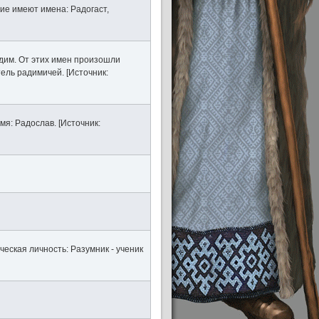
ние имеют имена: Радогаст,
дим. От этих имен произошли
ель радимичей. [Источник:
я: Радослав. [Источник:
еская личность: Разумник - ученик