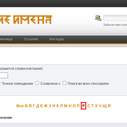
Забыли имя пол
нилище
Ссылки
Беседка
ускаются словосочетания)
Точное совпадение
Созвучное с
Поиск во всех глоссариях
Все
Б
В
Г
Д
Е
Ж
З
И
К
Л
М
Н
О
П
Р
С
Т
Х
Ч
Щ
Я
начение