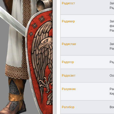
Радигост
За
Рад
Радимир
За
фа
Pa
Радислав
За
Pa
Радогор
Ра
Радосвет
Ос
Разумник
Ра
Ки
Ратибор
Во