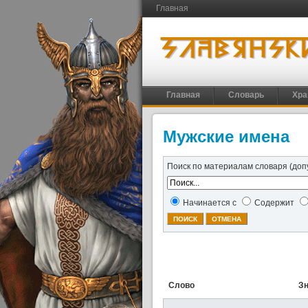
Главная
Главная
Словарь
Хра
Мужские имена
Поиск по материалам словаря (доп
Начинается с
Содержит
Слово
З