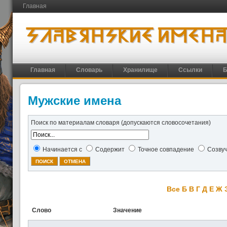
Главная
Главная
Словарь
Хранилище
Ссылки
Б
Мужские имена
Поиск по материалам словаря (допускаются словосочетания)
Начинается с
Содержит
Точное совпадение
Созву
Все
Б
В
Г
Д
Е
Ж
Слово
Значение