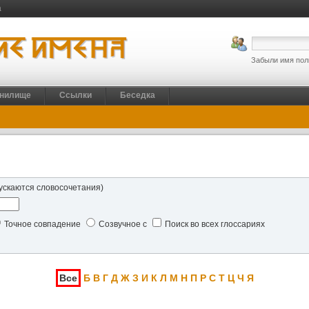
а
Забыли имя пол
нилище
Ссылки
Беседка
ускаются словосочетания)
Точное совпадение
Созвучное с
Поиск во всех глоссариях
Все
Б
В
Г
Д
Ж
З
И
К
Л
М
Н
П
Р
С
Т
Ц
Ч
Я