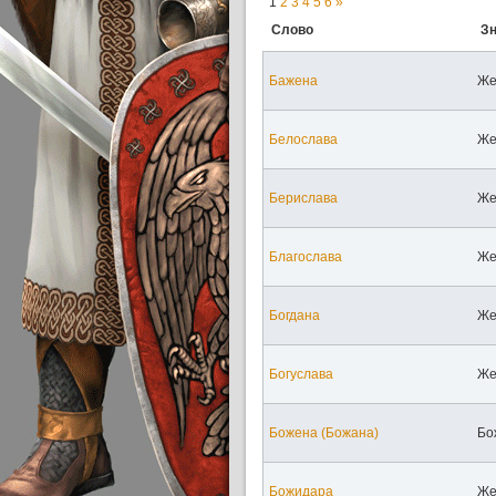
1
2
3
4
5
6
»
Слово
З
Бажена
Же
Белослава
Же
Берислава
Же
Благослава
Же
Богдана
Же
Богуслава
Же
Божена (Божана)
Бо
Божидара
Же