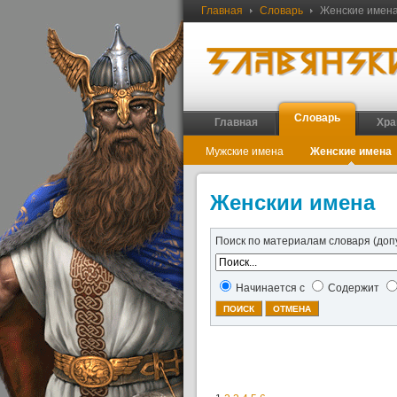
Главная
Словарь
Женские имен
Словарь
Главная
Хра
Мужские имена
Женские имена
Женскии имена
Поиск по материалам словаря (доп
Начинается с
Содержит