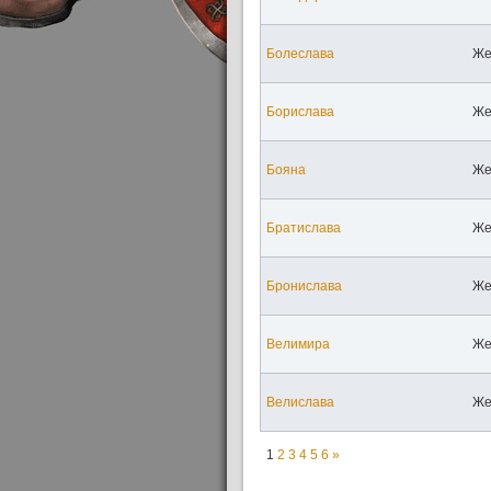
Болеслава
Же
Борислава
Же
Бояна
Же
Братислава
Же
Бронислава
Же
Велимира
Же
Велислава
Же
1
2
3
4
5
6
»