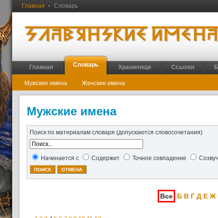
Главная
Словарь
Словарь
Главная
Хранилище
Ссылки
Б
Мужские имена
Женские имена
Мужские имена
Поиск по материалам словаря (допускаются словосочетания)
Начинается с
Содержит
Точное совпадение
Созву
Все
Б
В
Г
Д
Е
Ж