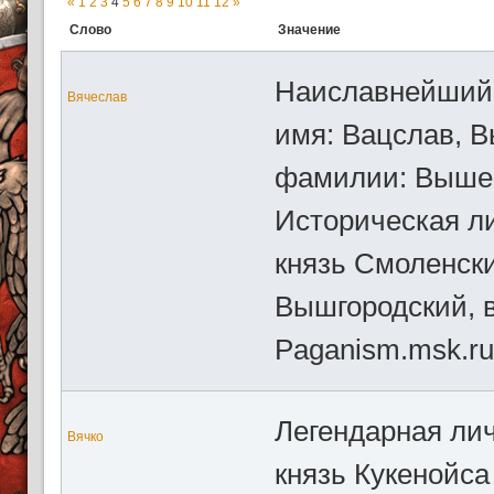
«
1
2
3
4
5
6
7
8
9
10
11
12
»
Слово
Значение
Наиславнейший,
Вячеслав
имя: Вацслав, 
фамилии: Вышес
Историческая л
князь Смоленски
Вышгородский, в
Paganism.msk.ru
Легендарная лич
Вячко
князь Кукенойса