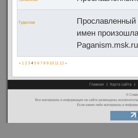
Прославленный м
Гудислав
имен произошла
Paganism.msk.ru
«
1
2
3
4
5
6
7
8
9
10
11
12
»
Главная
Карта сайта
© Слав
Все материалы и информация на сайте размещены исключительно
Если какие-либо материалы и информ