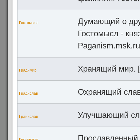
Думающий о друг
Гостомысл
Гостомысл - кня
Paganism.msk.ru
Хранящий мир. [
Градимир
Охранящий славу
Градислав
Улучшающий слав
Гранислав
Прославленный. 
Гремислав