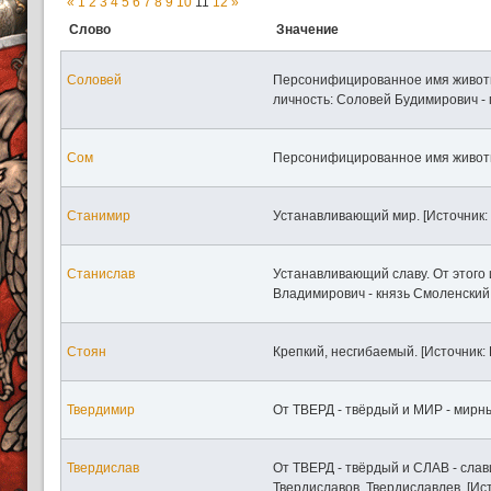
«
1
2
3
4
5
6
7
8
9
10
11
12
»
Слово
Значение
Соловей
Персонифицированное имя животн
личность: Соловей Будимирович - г
Сом
Персонифицированное имя животно
Станимир
Устанавливающий мир. [Источник: 
Станислав
Устанавливающий славу. От этого
Владимирович - князь Смоленский.
Стоян
Крепкий, несгибаемый. [Источник: 
Твердимир
От ТВЕРД - твёрдый и МИР - мирный
Твердислав
От ТВЕРД - твёрдый и СЛАВ - слав
Твердиславов, Твердиславлев. [Ист