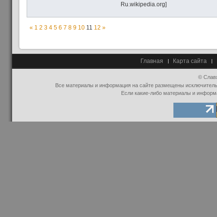
Ru.wikipedia.org]
«
1
2
3
4
5
6
7
8
9
10
11
12
»
Главная
Карта сайта
© Слав
Все материалы и информация на сайте размещены исключительно
Если какие-либо материалы и информ