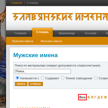
Главная
Словарь
Словарь
Главная
Хранилище
Ссылки
Б
Мужские имена
Женские имена
Мужские имена
Поиск по материалам словаря (допускаются словосочетания)
Начинается с
Содержит
Точное совпадение
Созву
Все
Б
В
Г
Д
Е
Ж