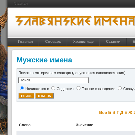
Главная
Главная
Словарь
Хранилище
Ссылки
Б
Мужские имена
Поиск по материалам словаря (допускаются словосочетания)
Начинается с
Содержит
Точное совпадение
Созву
Все
Б
В
Г
Д
Е
Ж
Слово
Значение