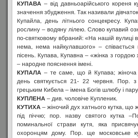
КУПАВА
– від давньоарійського кореня к
значення збудження. Так називали дівчато
Купайла, день літнього сонцекресу. Куп
рослину – водяну лілею. Слово купавий оз
по-святковому вбраний: «На нашій вулиці в
нема, нема найкулавшого» – співається 
пісень. Купава, Купавна – «жінка з гордо
– народне пояснення імені.
КУПАЛА
– те саме, що й Купава; жіноча 
день святкується 21- 22 червня. Пор. з
грецьким Кибела – імена Богів шлюбу і пар
КУПЛЕНА
– див. чоловіче Купленик.
КУТИХА
– жіночий дух хатнього кутка, що 
під піччю; пор. назву святого кутка –П
поминальної страви кутя, яка присвячу
охоронцям дому. Пор. ще московське ку