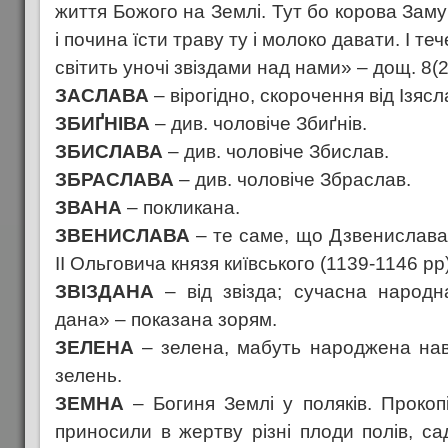
життя Божого на Землі. Тут бо корова Заму
і почина їсти траву ту і молоко давати. І теч
світить уночі звіздами над нами» – дощ. 8(2
ЗАСЛАВА
– вірогідно, скорочення від Ізясл
ЗБИҐНІВА
– див. чоловіче Збиґнів.
ЗБИСЛАВА
– див. чоловіче Збислав.
ЗБРАСЛАВА
– див. чоловіче Збраслав.
ЗВАНА
– покликана.
ЗВЕНИСЛАВА
– те саме, що Дзвенислава;
ІІ Ольговича князя київського (1139-1146 рр)
ЗВІЗДАНА
– від звізда; сучасна народн
дана» – показана зорям.
ЗЕЛЕНА
– зелена, мабуть народжена наве
зелень.
ЗЕМНА
– Богиня Землі у поляків. Прокопі
приносили в жертву різні плоди полів, саді