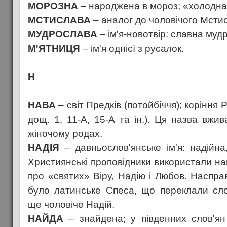
МОРОЗНА
– народжена в мороз; «холодна
МСТИСЛАВА
– аналог до чоловічого Мсти
МУДРОСЛАВА
– ім'я-новотвір: славна мудр
М'ЯТНИЦЯ
– ім'я однієї з русалок.
Н
НАВА
– світ Предків (потойбіччя); коріння Р
дощ. 1, 11-А, 15-А та ін.). Ця назва вжи
жіночому родах.
НАДІЯ
– давньослов'янське ім'я: надійна,
Християнські проповідники використали наш
про «святих» Віру, Надію і Любов. Насправд
було латинське Спеса, що переклали сло
ще чоловіче Надій.
НАЙДА
– знайдена; у південних слов'я