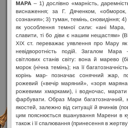
МАРА
– 1) дослівно «марність, даремніст
виснаження; за Г. Дяченком, «обморок,
сознания»; 3) туман, темінь, сновидіння; 4
як уособлення темної сили: «ані Мара,
славити, ті бо діви є нашим нещастям» (ВК,
ХІХ ст. переважає уявлення про Мару як 
невідворотність подій. Загалом Мара 
світлових станів світу: вона й марево (бі
морок (нічна темінь); на її багатозначніст
корінь мар- позначає сонячний жар, п
рожевий («вечір маряний», «зоря маряна
рожевими хмарками), і водночас, марати
фарбувати. Образ Мари багатозначний, н
якостей, залежно від ситуації й вчинків (п
цим пояснюється вшанування Марени в ку
також і її спалювання (принесення в жертву