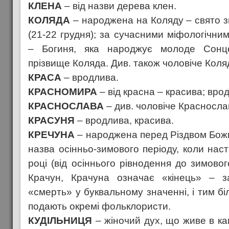
КЛЕНА
– від назви дерева клен.
КОЛЯДА
– народжена на Коляду – свято 
(21-22 грудня); за сучасними міфологічни
– Богиня, яка народжує молоде Сонце
прізвище Коляда. Див. також чоловіче Коля
КРАСА
– вродлива.
КРАСНОМИРА
– від красна – красива; вро
КРАСНОСЛАВА
– див. чоловіче Красносла
КРАСУНЯ
– вродлива, красива.
КРЕЧУНА
– народжена перед Різдвом Божи
назва осінньо-зимового періоду, коли нас
році (від осіннього рівнодення до зимовог
Крачун, Крачуна означає «кінець» – з
«смерть» у буквальному значенні, і тим бі
подають окремі фольклористи.
КУДІЛЬНИЦЯ
– жіночий дух, що живе в кам