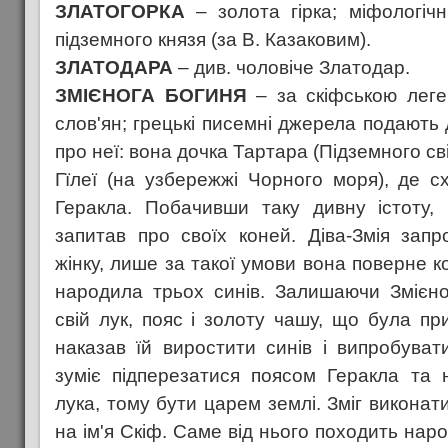
ЗЛАТОГОРКА
– золота гірка; міфологіч
підземного князя (за В. Казаковим).
ЗЛАТОДАРА
– див. чоловіче Златодар.
ЗМІЄНОГА БОГИНЯ
– за скіфською леге
слов'ян; грецькі писемні джерела подають 
про неї: вона дочка Тартара (Підземного світ
Гїлеї (на узбережжі Чорного моря), де с
Геракла. Побачивши таку дивну істоту, 
запитав про своїх коней. Діва-Змія запр
жінку, лише за такої умови вона поверне к
народила трьох синів. Залишаючи Змієно
свій лук, пояс і золоту чашу, що була пр
наказав їй виростити синів і випробуват
зуміє підперезатися поясом Геракла та 
лука, тому бути царем землі. Зміг викона
на ім'я Скіф. Саме від нього походить народ 