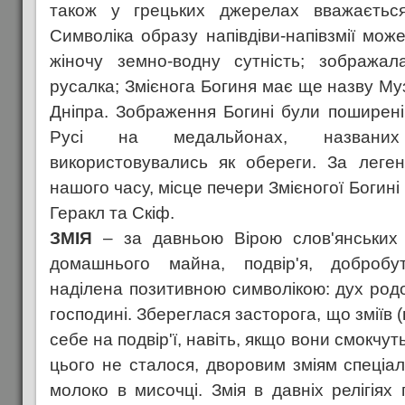
також у грецьких джерелах вважається
Символіка образу напівдіви-напівзмії мож
жіночу земно-водну сутність; зображал
русалка; Змієнога Богиня має ще назву Му
Дніпра. Зображення Богині були поширені 
Русі на медальйонах, названи
використовувались як обереги. За леге
нашого часу, місце печери Змієногої Богині
Геракл та Скіф.
ЗМІЯ
– за давньою Вірою слов'янських 
домашнього майна, подвір'я, добробу
наділена позитивною символікою: дух родо
господині. Збереглася засторога, що зміїв 
себе на подвір'ї, навіть, якщо вони смокчу
цього не сталося, дворовим зміям спеціа
молоко в мисочці. Змія в давніх релігіях