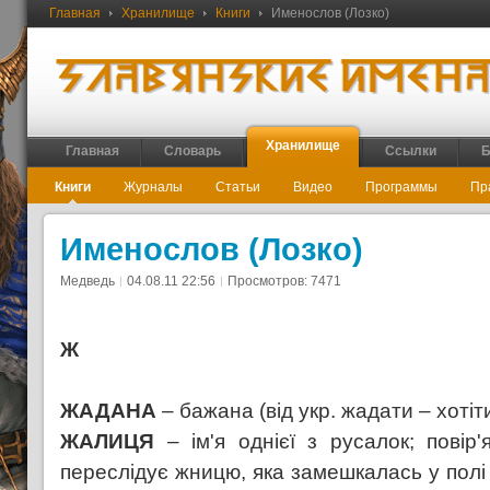
Главная
Хранилище
Книги
Именослов (Лозко)
Хранилище
Главная
Словарь
Ссылки
Б
Книги
Журналы
Статьи
Видео
Программы
Пр
Именослов (Лозко)
Медведь
04.08.11 22:56
Просмотров: 7471
Ж
ЖАДАНА
– бажана (від укр. жадати – хотіт
ЖАЛИЦЯ
– ім'я однієї з русалок; повір
переслідує жницю, яка замешкалась у полі 