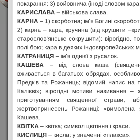
покарання; 3) войовнича (іноді словом кара
КАРИСЛАВА
– військова слава.
КАРНА
– 1) скорботна; ім'я Богині скоробо
2) карна – кара, кручина (від крушити –кр
старослов'янське сокрушити); вірогідно, п
полі бою; кара в деяких індоєвропейських м
КАТРАНИЦЯ
– ім'я однієї з русалок.
КАШЕВА
– від слова каша (священн
вживається в багатьох обрядах, особливо
Предків та Рожаниць; відомий напис на п
Калієві»; вірогідні мотиви називання – 
приготуванням священної страви, а
жертвопринесень Рожаниці: «вимолена 
Кашева.
КВІТКА
– квітка; символ цвітіння і краси.
КИСЛИЦЯ
– кисла; у значенні «плакса».