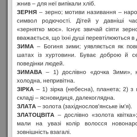
жнив – для неї випікали хліб.
ЗЕРНЯ
– зерно; мотиви називання – народ
символ родючості. Дітей у давніші ча
«зернятко моє». Існує звичай сіяти зерн
вважається, що їхні душі перевтілюються в 
ЗИМА
– Богиня зими; уявляється як повн
шатах із хуртовини. Буває доброю й с
поведінки людей.
ЗИМАВА
– 1) дослівно «дочка Зими», 
холодна, непривітна.
ЗІРКА
– 1) зірка (небесна), планета; 2) 
складі – ясновидиця, далекоглядна.
ЗЛАТА
– золота (західнослов'янське ім'я).
ЗЛАТОЦВІТА
– дослівно «золота квітка»
мали на увазі колір волосся новонар
зовнішність взагалі.