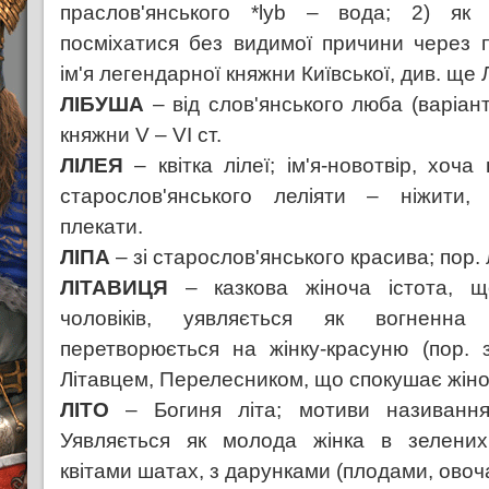
праслов'янського *lyb – вода; 2) як 
посміхатися без видимої причини через 
ім'я легендарної княжни Київської, див. ще 
ЛІБУША
– від слов'янського люба (варіант
княжни V – VI ст.
ЛІЛЕЯ
– квітка лілеї; ім'я-новотвір, хоч
старослов'янського леліяти – ніжити, 
плекати.
ЛІПА
– зі старослов'янського красива; пор.
ЛІТАВИЦЯ
– казкова жіноча істота, 
чоловіків, уявляється як вогненн
перетворюється на жінку-красуню (пор. 
Літавцем, Перелесником, що спокушає жіно
ЛІТО
– Богиня літа; мотиви називанн
Уявляється як молода жінка в зелених
квітами шатах, з дарунками (плодами, овоча