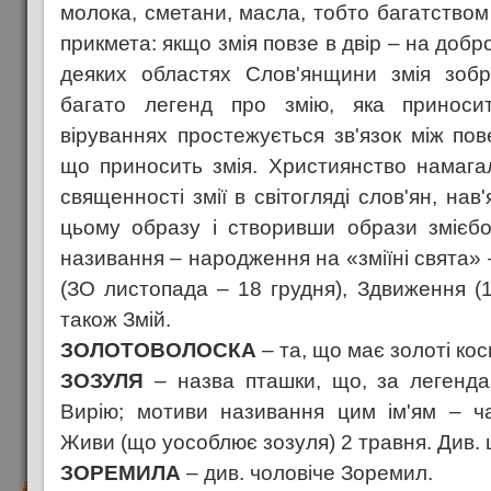
молока, сметани, масла, тобто багатством 
прикмета: якщо змія повзе в двір – на добро,
деяких областях Слов'янщини змія зобр
багато легенд про змію, яка приносит
віруваннях простежується зв'язок між пов
що приносить змія. Християнство намага
священності змії в світогляді слов'ян, нав
цьому образу і створивши образи змієбо
називання – народження на «зміїні свята» –
(ЗО листопада – 18 грудня), Здвиження (1
також Змій.
ЗОЛОТОВОЛОСКА
– та, що має золоті коси
ЗОЗУЛЯ
– назва пташки, що, за легендам
Вирію; мотиви називання цим ім'ям – ч
Живи (що уособлює зозуля) 2 травня. Див.
ЗОРЕМИЛА
– див. чоловіче Зоремил.