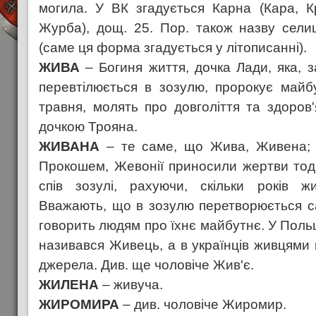
могила. У ВК згадується Карна (Кара, К
Журба), дощ. 25. Пор. також назву се
(саме ця форма згадується у літописанні).
ЖИВА
– Богиня життя, дочка Лади, яка, з
перевтілюється в зозулю, пророкує майб
травня, молять про довголіття та здоров'
дочкою Трояна.
ЖИВАНА
– те саме, що Жива, Живена; 
Прокошем, Жевонії приносили жертви тод
спів зозулі, рахуючи, скільки років ж
Вважають, що в зозулю перетворюється с
говорить людям про їхнє майбутнє. У Поль
називався Живець, а в українців живцями
джерела. Див. ще чоловіче Жив'є.
ЖИЛЕНА
– живуча.
ЖИРОМИРА
– див. чоловіче Жиромир.