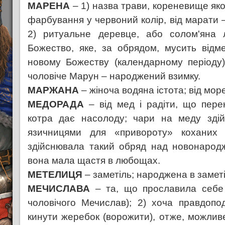
МАРЕНА
– 1) назва трави, кореневище як
фарбування у червоний колір, від марати 
2) ритуальне деревце, або солом'яна 
Божество, яке, за обрядом, мусить відм
новому Божеству (календарному періоду)
чоловіче Марун – народжений взимку.
МАРЖАНА
– жіноча водяна істота; від море
МЕДОРАДА
– від мед і радіти, що пере
котра дає насолоду; чари на меду зді
язичницями для «привороту» коханих ч
здійснювала такий обряд над новонарод
вона мала щастя в любощах.
МЕТЕЛИЦЯ
– заметіль; народжена в заметі
МЕЧИСЛАВА
– та, що прославила себе 
чоловічого Мечислав); 2) хоча правдопо
кинути жеребок (ворожити), отже, можли