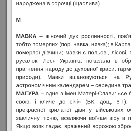
народжена в сорочці (щаслива).
М
МАВКА
– жіночий дух рослинності, пов'я
тобто померлих (пор. навка, нявка); в Карп
померлої дівчини; мавки є польові, лісові, г
русалок. Леся Українка показала в об
прагнення народу до духовної краси, гармо
природи). Мавки вшановуються на Ру
астрономічним календарем – середина тра
МАГУРА
– одне з імен Матері-Слави: «се 
свою, і кличе до січі» (ВК, дощ. 6-Г);
прекрасної крилатої діви у військових о
закличну пісню, вселяючи воїнам віру в 
Якщо вояк падає, вражений ворожою збро