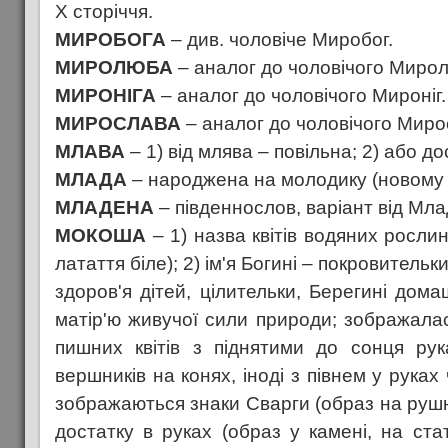
Х сторіччя.
МИРОБОГА
– див. чоловіче Миробог.
МИРОЛЮБА
– аналог до чоловічого Миро
МИРОНІГА
– аналог до чоловічого Мироніг.
МИРОСЛАВА
– аналог до чоловічого Миро
МЛАВА
– 1) від млява – повільна; 2) або д
МЛАДА
– народжена на молодику (новому м
МЛАДЕНА
– південнослов, варіант від Мла
МОКОША
– 1) назва квітів водяних рослин
латаття біле); 2) ім'я Богині – покровитель
здоров'я дітей, цілительки, Берегині дом
матір'ю живучої сили природи; зображалас
пишних квітів з піднятими до сонця рук
вершників на конях, іноді з півнем у руках
зображаються знаки Сварги (образ на рушн
достатку в руках (образ у камені, на ста