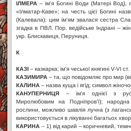
ІЛМЕРА
– ім'я Богині Води (Матері Вод), 
«Ілматар-Каве»; на честь цієї Богині наз
(Калевала); цим ім'ям звалася сестра Сла
згадка в ПВЛ. Пор. ведійське Індрані – жі
укр. Блискавиця, Перуниця.
К
КАЗІ
– казкарка; ім'я чеської княгині V-VI ст.
КАЗИМИРА
– та, що повідомляє про мир (ві
КАЛИНА
– назва куща і ягід; символ жіночос
КАНУПЕРНИЦЯ
– ім'я однієї з рус
Миролюбовим на Подніпров'ї); народна
рослини, можливо шавлія лучна (з лаганськ
використовується в лікуванні багатьох хвор
КАРИНА
– 1) від карий – коричневий, темн