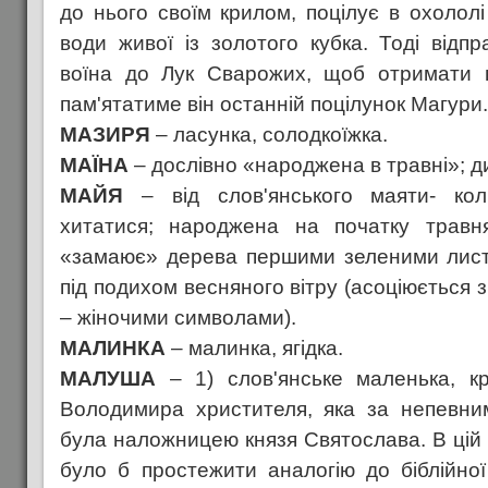
до нього своїм крилом, поцілує в охололі
води живої із золотого кубка. Тоді відп
воїна до Лук Сварожих, щоб отримати но
пам'ятатиме він останній поцілунок Магури.
МАЗИРЯ
– ласунка, солодкоїжка.
МАЇНА
– дослівно «народжена в травні»; д
МАЙЯ
– від слов'янського маяти- коли
хитатися; народжена на початку травн
«замаює» дерева першими зеленими листо
під подихом весняного вітру (асоціюється з
– жіночими символами).
МАЛИНКА
– малинка, ягідка.
МАЛУША
– 1) слов'янське маленька, кри
Володимира христителя, яка за непевни
була наложницею князя Святослава. В цій 
було б простежити аналогію до біблійної