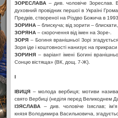
ЗОРЕСЛАВА
– див. чоловіче Зореслав. 
духовний провідник першої в Україні Грома
Предків, створеної на Різдво Божича в 1993 
ЗОРИНА
– блискуча; від зорити – блискати
ЗОРЯНА
– скорочення від імен на Зоре-.
ЗОРЯ
– Богиня вранішньої Зорі згадуєтьс
Зоря іде і коштовності нанизує на прикраси 
ЗОРИНЯ
– варіант імені Богині вранішньо
Сонцю вістяща» (ВК, дощ. 7-Ж).
І
ІВИЦЯ
– молода вербиця; мотиви назив
свято Вербиці (неділя перед Великоднем 
ІЗЯСЛАВА
– див. чоловіче Ізяслав; ім'
князя Володимира Васильковича, згадуєтьс