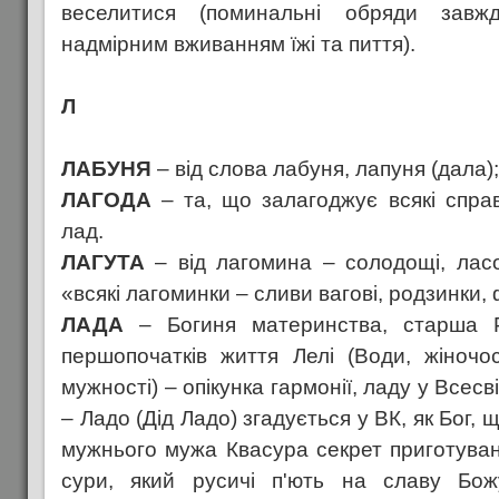
веселитися (поминальні обряди завж
надмірним вживанням їжі та пиття).
Л
ЛАБУНЯ
– від слова лабуня, лапуня (дала);
ЛАГОДА
– та, що залагоджує всякі справи
лад.
ЛАГУТА
– від лагомина – солодощі, ласощ
«всякі лагоминки – сливи вагові, родзинки,
ЛАДА
– Богиня материнства, старша 
першопочатків життя Лелі (Води, жіночо
мужності) – опікунка гармонії, ладу у Всесв
– Ладо (Дід Ладо) згадується у ВК, як Бог,
мужнього мужа Квасура секрет приготува
сури, який русичі п'ють на славу Бож