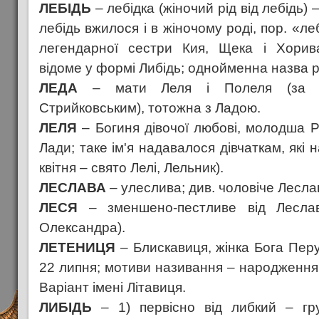
ЛЕБІДЬ
– лебідка (жіночий рід від лебідь) –
лебідь вжилося і в жіночому роді, пор. «леб
легендарної сестри Кия, Щека і Хорива
відоме у формі Либідь; однойменна назва р
ЛЕДА
– мати Леля і Полеля (за по
Стрийковським), тотожна з Ладою.
ЛЕЛЯ
– Богиня дівочої любові, молодша Р
Лади; таке ім'я надавалося дівчаткам, які 
квітня – свято Лелі, Лельник).
ЛЕСЛАВА
– улеслива; див. чоловіче Лесла
ЛЕСЯ
– зменшено-пестливе від Лесл
Олександра).
ЛЕТЕНИЦЯ
– Блискавиця, жінка Бога Перу
22 липня; мотиви називання – народження
Варіант імені Літавиця.
ЛИБІДЬ
– 1) первісно від либкий – гру