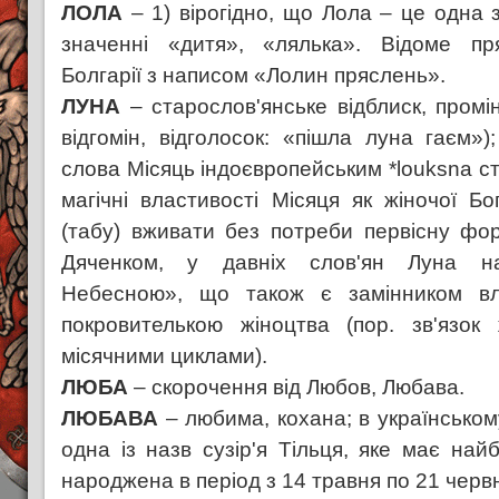
ЛОЛА
– 1) вірогідно, що Лола – це одна з
значенні «дитя», «лялька». Відоме пр
Болгарії з написом «Лолин пряслень».
ЛУНА
– старослов'янське відблиск, промін
відгомін, відголосок: «пішла луна гаєм»)
слова Місяць індоєвропейським *louksna ст
магічні властивості Місяця як жіночої Бо
(табу) вживати без потреби первісну форм
Дяченком, у давніх слов'ян Луна н
Небесною», що також є замінником вла
покровителькою жіноцтва (пор. зв'язок 
місячними циклами).
ЛЮБА
– скорочення від Любов, Любава.
ЛЮБАВА
– любима, кохана; в українськом
одна із назв сузір'я Тільця, яке має най
народжена в період з 14 травня по 21 черв