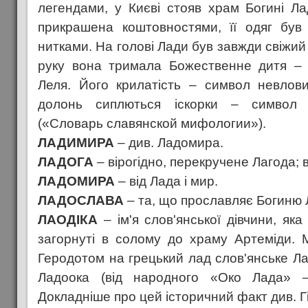
легендами, у Києві стояв храм Богині Лад
прикрашена коштовностями, її одяг був
нитками. На голові Лади був завжди свіжий 
руку вона тримала Божественне дитя – 
Леля. Його крилатість – символ невлови
долонь сиплються іскорки – символ 
(«Словарь славянской мифологии»).
ЛАДИМИРА
– див. Ладомира.
ЛАДОГА
– вірогідно, перекручене Лагода; в
ЛАДОМИРА
– від Лада і мир.
ЛАДОСЛАВА
– та, що прославляє Богиню 
ЛАОДІКА
– ім'я слов'янської дівчини, як
загорнуті в солому до храму Артеміди. 
Геродотом на грецький лад слов'янське Лаг
Ладоока (від народного «Око Лада» –
Докладніше про цей історичний факт див. Г