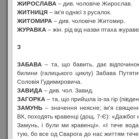
ЖИРОСЛАВА
– див. чоловіче Жирослав.
ЖИТНИЦЯ
– ім'я однієї з русалок.
ЖИТОМИРА
– див. чоловіче Житомир.
ЖУРАВКА
– жін. рід від назви птаха жураве
З
ЗАБАВА
– та, що бавить, дає відпочинок;
билини (галицького циклу) Забава Путяти
Соловія Гудимировича.
ЗАВИДА
– див. чол. Завид.
ЗАГОРКА
– та, що прийшла із-за гір (півден
ЗАМУНЬ
– значення неясне; ім'я священно
ВК, походять кравенці (дощ. 7-Є): «Дажбог 
Замунь, і були ми кравенці». «І тече вод
тую, бо все од Сварога до нас життям тече.