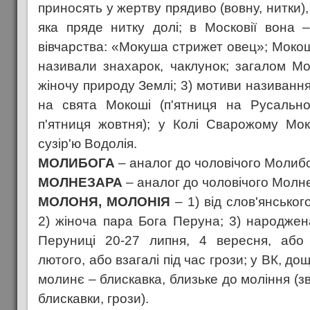
приносять у жертву прядиво (вовну, нитки),
яка пряде нитку долі; в Московії вона 
вівчарства: «Мокуша стрижет овец»; Мокош
називали знахарок, чаклунок; загалом М
жіночу природу Землі; 3) мотиви називанн
на свята Мокоші (п'ятниця на Русальн
п'ятниця жовтня); у Колі Сварожому Мок
сузір'ю Водолія.
МОЛИБОГА
– аналог до чоловічого Молибо
МОЛНЕЗАРА
– аналог до чоловічого Молн
МОЛОНЯ, МОЛОНІЯ
– 1) від слов'янськог
2) жіноча пара Бога Перуна; 3) народже
Перуниці 20-27 липня, 4 вересня, або
лютого, або взагалі під час грози; у ВК, д
молинє – блискавка, близьке до моління (з
блискавки, грози).