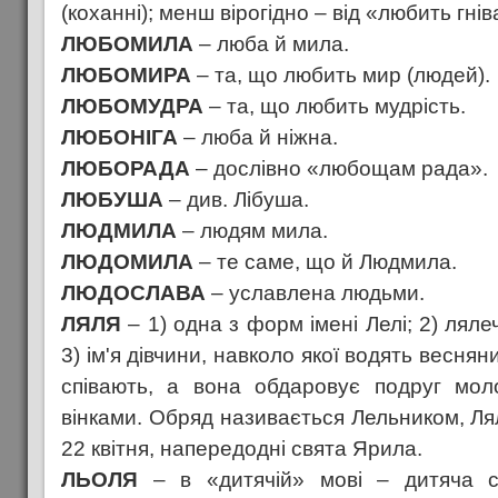
(коханні); менш вірогідно – від «любить гнів
ЛЮБОМИЛА
– люба й мила.
ЛЮБОМИРА
– та, що любить мир (людей).
ЛЮБОМУДРА
– та, що любить мудрість.
ЛЮБОНІГА
– люба й ніжна.
ЛЮБОРАДА
– дослівно «любощам рада».
ЛЮБУША
– див. Лібуша.
ЛЮДМИЛА
– людям мила.
ЛЮДОМИЛА
– те саме, що й Людмила.
ЛЮДОСЛАВА
– уславлена людьми.
ЛЯЛЯ
– 1) одна з форм імені Лелі; 2) ляле
3) ім'я дівчини, навколо якої водять весня
співають, а вона обдаровує подруг мол
вінками. Обряд називається Лельником, Ля
22 квітня, напередодні свята Ярила.
ЛЬОЛЯ
– в «дитячій» мові – дитяча со