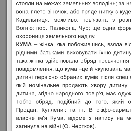
стояли на межах земельних володінь; за 
вона плете віночок, або пряде нитку з куде
Кадильниця, можливо, пов'язана з роз
Вогню; пор. Паликопа, Чур; ще одна форм
охорониця земельного наділу.
КУМА
– жінка, яка побожившись, взяла ві
рідними батьками виховувати їхню дитину
така жінка здійснювала обряд посвячення 
повідомлення, що кума –це й «купована мат
дитині первісно обраних кумів після спеці
якій номінальне продають хвору дитину (з
дитина, згідно народного повір'я, має одуж
Тобто обряд, подібний до того, який 
Продан, Купленик та ін. В скіфо-сармат
власне ім'я Кума, відоме з напису на м
загинула на війні (О. Чертков).