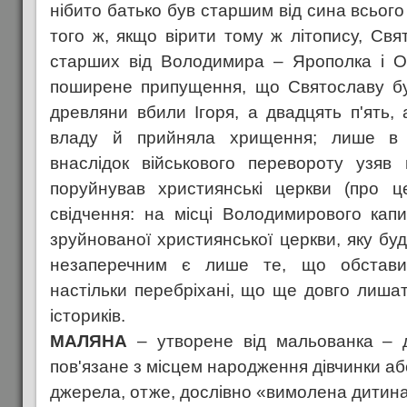
нібито батько був старшим від сина всього 
того ж, якщо вірити тому ж літопису, Свя
старших від Володимира – Ярополка і О
поширене припущення, що Святославу бу
древляни вбили Ігоря, а двадцять п'ять,
владу й прийняла хрищення; лише в 
внаслідок військового перевороту узяв
поруйнував християнські церкви (про ц
свідчення: на місці Володимирового кап
зруйнованої християнської церкви, яку бу
незаперечним є лише те, що обстави
настільки перебріхані, що ще довго лиша
істориків.
МАЛЯНА
– утворене від мальованка – 
пов'язане з місцем народження дівчинки а
джерела, отже, дослівно «вимолена дитин