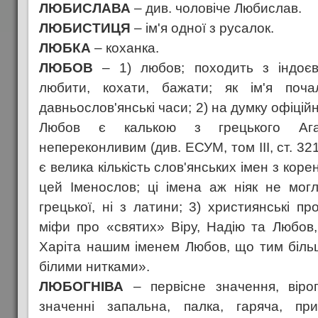
ЛЮБИСЛАВА
– див. чоловіче Любислав.
ЛЮБИСТИЦЯ
– ім'я одної з русалок.
ЛЮБКА
– коханка.
ЛЮБОВ
– 1) любов; походить з індоєв
любити, кохати, бажати; як ім'я по
давньослов'янські часи; 2) на думку офіцій
Любов є калькою з грецького Ага
непереконливим (див. ЕСУМ, том ІІІ, ст. 32
є велика кількість слов'янських імен з кор
цей Іменослов; ці імена аж ніяк не мог
грецької, ні з латини; 3) християнські п
міфи про «святих» Віру, Надію та Любов
Харіта нашим іменем Любов, що тим біль
білими нитками».
ЛЮБОГНІВА
– первісне значення, вірог
значенні запальна, палка, гаряча, п