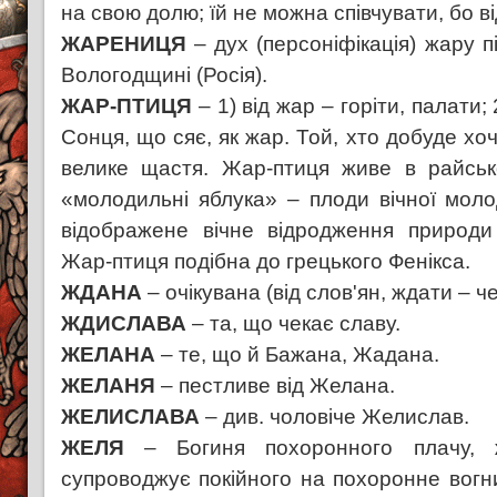
на свою долю; їй не можна співчувати, бо в
ЖАРЕНИЦЯ
– дух (персоніфікація) жару п
Вологодщині (Росія).
ЖАР-ПТИЦЯ
– 1) від жар – горіти, палати
Сонця, що сяє, як жар. Той, хто добуде хоч 
велике щастя. Жар-птиця живе в райськ
«молодильні яблука» – плоди вічної моло
відображене вічне відродження природи 
Жар-птиця подібна до грецького Фенікса.
ЖДАНА
– очікувана (від слов'ян, ждати – че
ЖДИСЛАВА
– та, що чекає славу.
ЖЕЛАНА
– те, що й Бажана, Жадана.
ЖЕЛАНЯ
– пестливе від Желана.
ЖЕЛИСЛАВА
– див. чоловіче Желислав.
ЖЕЛЯ
– Богиня похоронного плачу, ж
супроводжує покійного на похоронне вогн