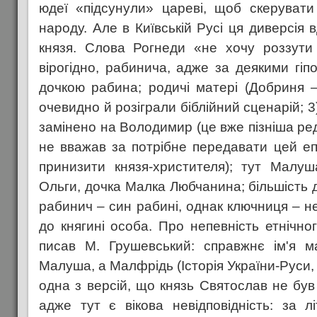
юдеї «підсунули» цареві, щоб скерувати
народу. Але в Київській Русі ця диверсія 
князя. Слова Рогнеди «не хочу роззути
вірогідно, рабинича, адже за деякими гі
дочкою рабина; родичі матері (Добриня 
очевидно й розіграли біблійний сценарій; 
замінено на Володимир (це вже пізніша ред
не вважав за потрібне передавати цей еп
принизити князя-христителя); тут Малуш
Ольги, дочка Малка Любчанина; більшість 
рабинич – син рабині, однак ключниця – н
до княгині особа. Про непевність етнічн
писав М. Грушевський: справжнє ім'я 
Малуша, а Малфрідь (Історія України-Руси, т.
одна з версій, що князь Святослав не бу
адже тут є вікова невідповідність: за 