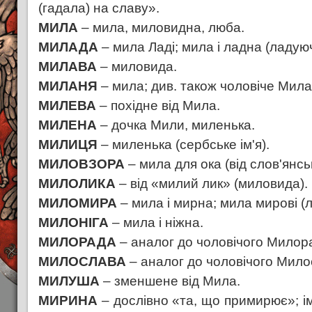
(гадала) на славу».
МИЛА
– мила, миловидна, люба.
МИЛАДА
– мила Ладі; мила і ладна (ладую
МИЛАВА
– миловида.
МИЛАНЯ
– мила; див. також чоловіче Мила
МИЛЕВА
– похідне від Мила.
МИЛЕНА
– дочка Мили, миленька.
МИЛИЦЯ
– миленька (сербське ім'я).
МИЛОВЗОРА
– мила для ока (від слов'янсь
МИЛОЛИКА
– від «милий лик» (миловида).
МИЛОМИРА
– мила і мирна; мила мирові (
МИЛОНІГА
– мила і ніжна.
МИЛОРАДА
– аналог до чоловічого Милор
МИЛОСЛАВА
– аналог до чоловічого Мило
МИЛУША
– зменшене від Мила.
МИРИНА
– дослівно «та, що примирює»; ім