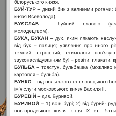
білоруського князя.
БУЙ-ТУР
– дикий бик з великими рогами; 
князя Всеволода).
БУЄСЛАВ
– буйний славою (усла
молодецтвом).
БУКА, БУКАН
– дух, яким лякають неслу
від бук – палиця; уявлення про нього різ
темний, страшний; етимологи пов'язую
звуконаслідуванням бу! – ревіти, плакати, 
БУЛЬБА
– товстун, бульбашка (можливо кр
картопля – бульба).
БУНКО
– від польського та словацького b
ім'я слуги московського князя Василя ІІ.
БУРЕВІЙ
– див. Буривой.
БУРИВОЙ
– 1) воїн бурі; 2) від бурий- ру
новгородського князя кінця ІХ ст.- бат