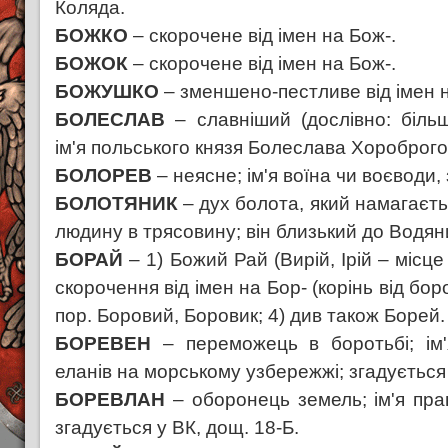
Коляда.
БОЖКО
– скорочене від імен на Бож-.
БОЖОК
– скорочене від імен на Бож-.
БОЖУШКО
– зменшено-пестливе від імен н
БОЛЕСЛАВ
– славніший (дослівно: біль
ім'я польського князя Болеслава Хороброго
БОЛОРЕВ
– неясне; ім'я воїна чи воєводи, 
БОЛОТЯНИК
– дух болота, який намагаєт
людину в трясовину; він близький до Водян
БОРАЙ
– 1) Божий Рай (Вирій, Ірій – місце
скорочення від імен на Бор- (корінь від боро
пор. Боровий, Боровик; 4) див також Борей.
БОРЕВЕН
– переможець в боротьбі; ім'я
еланів на морському узбережжі; згадується 
БОРЕВЛАН
– оборонець земель; ім'я пра
згадується у ВК, дощ. 18-Б.