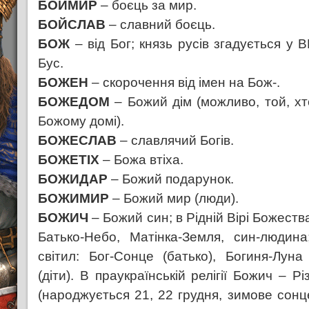
БОЙМИР
– боєць за мир.
БОЙСЛАВ
– славний боєць.
БОЖ
– від Бог; князь русів згадується у 
Бус.
БОЖЕН
– скорочення від імен на Бож-.
БОЖЕДОМ
– Божий дім (можливо, той, хт
Божому домі).
БОЖЕСЛАВ
– славлячий Богів.
БОЖЕТІХ
– Божа втіха.
БОЖИДАР
– Божий подарунок.
БОЖИМИР
– Божий мир (люди).
БОЖИЧ
– Божий син; в Рідній Вірі Божеств
Батько-Небо, Матінка-Земля, син-людина
світил: Бог-Сонце (батько), Богиня-Луна 
(діти). В праукраїнській релігії Божич – Р
(народжується 21, 22 грудня, зимове сонц