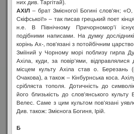
них див. Таргітай).
АХІЛ
– брат Змієногої Богині слов'ян; «О,
Скіфської!» – так писав грецький поет кінця 
н.е. В Північному Причорномор'ї існ
подібними написами. На думку дослідникі
корінь Ах-, пов'язані з потойбічним царством
Зміїний у Чорному морі поблизу гирла Д
Ахіла, куди, за повір'ями, відправлялися 
місцем культу Ахіла став о. Березань (
Очакова), а також – Кінбурнська коса. Ахі
срібляста тополя. Дотичність до символік
його близькість до слов'янського культу 
Велес. Саме з цим культом пов'язані уявл
Див. також: Змієнога Богиня, Ірій.
Б