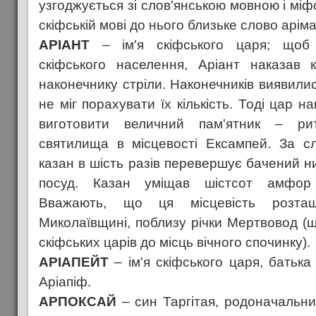
узгоджується зі слов'янською мовною і мі
скіфській мові до нього близьке слово аріма
АРІАНТ
– ім'я скіфського царя; щоб п
скіфського населення, Аріант наказав
наконечнику стріли. Наконечників виявилис
не міг порахувати їх кількість. Тоді цар н
виготовити величний пам'ятник – ри
святилища в місцевості Ексампей. За с
казан в шість разів перевершує бачений н
посуд. Казан уміщав шістсот амфор
Вважають, що ця місцевість розта
Миколаївщині, поблизу річки Мертвовод (ш
скіфських царів до місць вічного спочинку).
АРІАПЕЙТ
– ім'я скіфського царя, батька 
Аріапіф.
АРПОКСАЙ
– син Таргітая, родоначальник