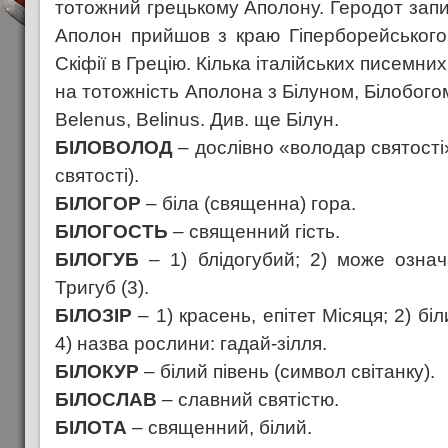
тотожний грецькому Аполону. Геродот записа
Аполон прийшов з краю Гіперборейського 
Скіфії в Грецію. Кілька італійських писемни
на тотожність Аполона з Білуном, Білобогом: 
Belenus, Belinus. Див. ще Білун.
БІЛОВОЛОД
– дослівно «володар святості»
святості).
БІЛОГОР
– біла (священна) гора.
БІЛОГОСТЬ
– священний гість.
БІЛОГУБ
– 1) блідогубий; 2) може означ
Тригуб (3).
БІЛОЗІР
– 1) красень, епітет Місяця; 2) біл
4) назва рослини: гадай-зілля.
БІЛОКУР
– білий півень (символ світанку).
БІЛОСЛАВ
– славний святістю.
БІЛОТА
– священний, білий.