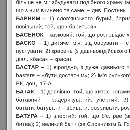
більше не міг збудувати подібного храму, ім
що з ним вчинено те саме, – див. Постник.
БАРНИМ
– 1) слов'янського бурий, барн
повільний; той, що «бариться».
БАСЕНОК
– казковий; той, що розповідає «
БАСКО
– 1) дитяче ім'я: від басувати – с
пустувати; 2) красень (з давньоіндійського 
діал. «баса» – краса).
БАСТАР
– 1) вірогідно, з дуже давнього п
bastare – «бути достатнім»; 2) ім'я русько
ВК, дощ. 17-А.
БАТАК
– 1) дослівно: той, що хитає ногами 
батавний – задерикуватий, упертий; 3) 
батати, батувати – збивати, розривати, ро
БАТУРА
– 1) впертий; той, що б'є, рве (в
битва); 2) великий батіг (за Словником Б. Гр