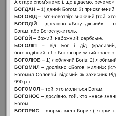
А старе спом'янемо і, що відаємо, речемо» 
БОГДАН
– 1) даний Богом; 2) присвячений
БОГОВІД
– ім'я-новотвір: знаючий (той, хто
БОГОДІЙ
– дослівно «Богу діючий» – то
Богам, або Богослужитель.
БОГОЙ
– божий, набожний; сербське.
БОГОЛІП
– від Бог і дід (красивий,
богоподібний, або Богові приємний красою.
БОГОЛЮБ
– 1) люблячий Богів; 2) любими
БОГОМИЛ
– дослівно «Богові милий»; (іс
Богомил Соловей, відомий як захисник Рід
990 p.).
БОГОМОЛ
– той, хто молиться Богам.
БОГОНОС
– дослівно, той, хто «несе знан
Богом.
БОГОРИС
– форма імені Борис (історичн