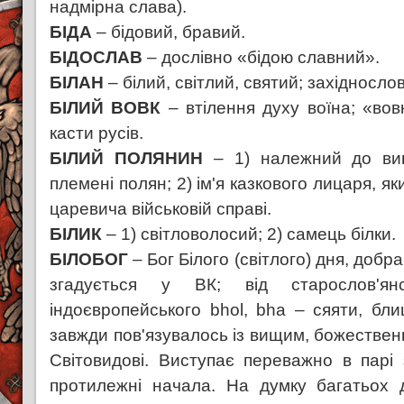
надмірна слава).
БІДА
– бідовий, бравий.
БІДОСЛАВ
– дослівно «бідою славний».
БІЛАН
– білий, світлий, святий; західнослов
БІЛИЙ ВОВК
– втілення духу воїна; «вов
касти русів.
БІЛИЙ ПОЛЯНИН
– 1) належний до вищо
племені полян; 2) ім'я казкового лицаря, я
царевича військовій справі.
БІЛИК
– 1) світловолосий; 2) самець білки.
БІЛОБОГ
– Бог Білого (світлого) дня, добр
згадується у ВК; від старослов'янс
індоєвропейського bhol, bha – сяяти, бл
завжди пов'язувалось із вищим, божествен
Світовидові. Виступає переважно в парі
протилежні начала. На думку багатьох д