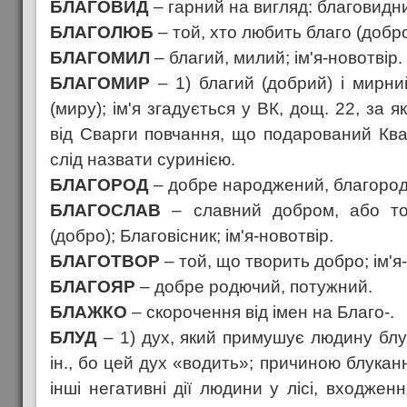
БЛАГОВИД
– гарний на вигляд: благовидн
БЛАГОЛЮБ
– той, хто любить благо (добро
БЛАГОМИЛ
– благий, милий; ім'я-новотвір.
БЛАГОМИР
– 1) благий (добрий) і мирни
(миру); ім'я згадується у ВК, дощ. 22, за
від Сварги повчання, що подарований Ква
слід назвати суринією.
БЛАГОРОД
– добре народжений, благород
БЛАГОСЛАВ
– славний добром, або то
(добро); Благовісник; ім'я-новотвір.
БЛАГОТВОР
– той, що творить добро; ім'я
БЛАГОЯР
– добре родючий, потужний.
БЛАЖКО
– скорочення від імен на Благо-.
БЛУД
– 1) дух, який примушує людину блука
ін., бо цей дух «водить»; причиною блукан
інші негативні дії людини у лісі, входжен