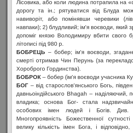
Лісовика, або коли людина потрапила на «с
дорогу та ін.; рятуватися від Блуда мо
навиворіт, або помінявши черевики (л
навпаки); 2) блудливий; ім'я воєводи, який 
допоміг князю Володимиру вбити свого б
літописі під 980 p.
БОБРЕЦЬ
– бобер; ім'я воєводи, згадан
смерті отримав Чин Перунь (за переклад
Хороброго Гординства).
БОБРОК
– бобер (ім'я воєводи учасника Ку
БОГ
– від старослов'янського Богь, півде
давньоіндійського Bhagah – наділяючий, п
владика; основа Бог- стала надзвичай
особових імен людей і Богів. Див.
Многопроявність Божественної сутност
велику кількість імен Бога, і відповідно