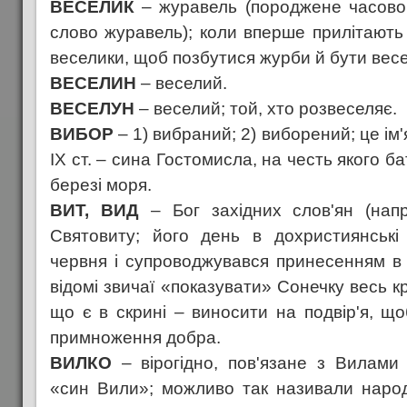
ВЕСЕЛИК
– журавель (породжене часов
слово журавель); коли вперше прилітають 
веселики, щоб позбутися журби й бути вес
ВЕСЕЛИН
– веселий.
ВЕСЕЛУН
– веселий; той, хто розвеселяє.
ВИБОР
– 1) вибраний; 2) виборений; це ім
ІХ ст. – сина Гостомисла, на честь якого б
березі моря.
ВИТ, ВИД
– Бог західних слов'ян (напр
Святовиту; його день в дохристиянські
червня і супроводжувався принесенням в 
відомі звичаї «показувати» Сонечку весь к
що є в скрині – виносити на подвір'я, що
примноження добра.
ВИЛКО
– вірогідно, пов'язане з Вилами 
«син Вили»; можливо так називали народ