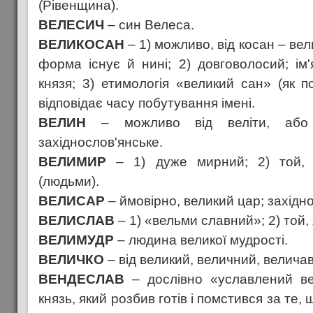
(Рівенщина).
ВЕЛЕСИЧ
– син Велеса.
ВЕЛИКОСАН
– 1) можливо, від косан – вели
форма існує й нині; 2) довговолосий; ім'
князя; 3) етимологія «великий сан» (як п
відповідає часу побутування імені.
ВЕЛИН
– можливо від веліти, або 
західнослов'янське.
ВЕЛИМИР
– 1) дуже мирний; 2) той, 
(людьми).
ВЕЛИСАР
– ймовірно, великий цар; західн
ВЕЛИСЛАВ
– 1) «вельми славний»; 2) той,
ВЕЛИМУДР
– людина великої мудрості.
ВЕЛИЧКО
– від великий, величний, величав
ВЕНДЕСЛАВ
– дослівно «уславлений ве
князь, який розбив готів і помстився за те, 