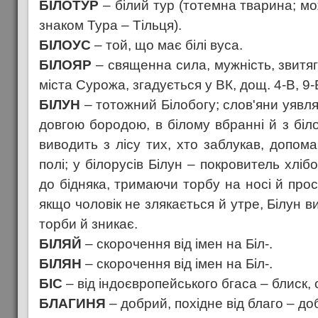
БІЛОТУР
– білий тур (тотемна тварина; м
знаком Тура – Тільця).
БІЛОУС
– той, що має білі вуса.
БІЛОЯР
– священна сила, мужність, звитяга
міста Сурожа, згадується у ВК, дощ. 4-В, 9-
БІЛУН
– тотожний Білобогу; слов'яни уявля
довгою бородою, в білому вбранні й з біл
виводить з лісу тих, хто заблукав, допом
полі; у білорусів Білун – покровитель хліб
до бідняка, тримаючи торбу на носі й про
якщо чоловік не злякається й утре, Білун в
торби й зникає.
БІЛЯЙ
– скорочення від імен на Біл-.
БІЛЯН
– скорочення від імен на Біл-.
БІС
– від індоєвропейського бгаса – блиск, 
БЛАГИНЯ
– добрий, похідне від благо – до