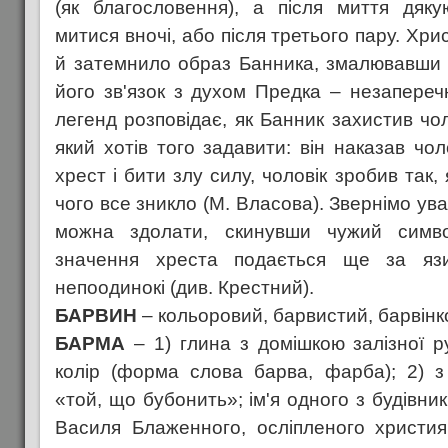
(як благословення), а після миття дяку
митися вночі, або після третього пару. Хр
й затемнило образ Банника, змалювавши 
його зв'язок з духом Предка – незапере
легенд розповідає, як Банник захистив чол
який хотів того задавити: він наказав чол
хрест і бити злу силу, чоловік зробив так,
чого все зникло (М. Власова). Звернімо ува
можна здолати, скинувши чужий симво
значення хреста подається ще за язи
непоодинокі (див. Крестний).
БАРВИН
– кольоровий, барвистий, барвінк
БАРМА
– 1) глина з домішкою залізної 
колір (форма слова барва, фарба); 2) з
«той, що бубонить»; ім'я одного з будівни
Василя Блаженного, осліпленого христи