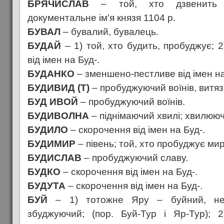
БРЯЧИСЛАВ
– той, хто дзвенить (
документальне ім'я князя 1104 p.
БУВАЛ
– бувалий, бувалець.
БУДАЙ
– 1) той, хто будить, пробуджує; 2
від імен на Буд-.
БУДАНКО
– зменшено-пестливе від імен на
БУДИВИД (Т)
– пробуджуючий воїнів, витязі
БУД ИВОЙ
– пробуджуючий воїнів.
БУДИВОЛНА
– піднімаючий хвилі; хвилюю
БУДИЛО
– скорочення від імен на Буд-.
БУДИМИР
– півень; той, хто пробуджує мир
БУДИСЛАВ
– пробуджуючий славу.
БУДКО
– скорочення від імен на Буд-.
БУДУТА
– скорочення від імен на Буд-.
БУЙ
– 1) тотожне Яру – буйний, нес
збуджуючий; (пор. Буй-Тур і Яр-Тур); 2