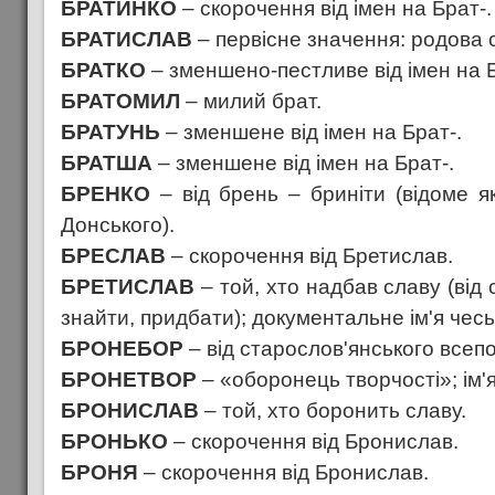
БРАТИНКО
– скорочення від імен на Брат-.
БРАТИСЛАВ
– первісне значення: родова 
БРАТКО
– зменшено-пестливе від імен на Б
БРАТОМИЛ
– милий брат.
БРАТУНЬ
– зменшене від імен на Брат-.
БРАТША
– зменшене від імен на Брат-.
БРЕНКО
– від брень – бриніти (відоме я
Донського).
БРЕСЛАВ
– скорочення від Бретислав.
БРЕТИСЛАВ
– той, хто надбав славу (від 
знайти, придбати); документальне ім'я чеськ
БРОНЕБОР
– від старослов'янського все
БРОНЕТВОР
– «оборонець творчості»; ім'я
БРОНИСЛАВ
– той, хто боронить славу.
БРОНЬКО
– скорочення від Бронислав.
БРОНЯ
– скорочення від Бронислав.