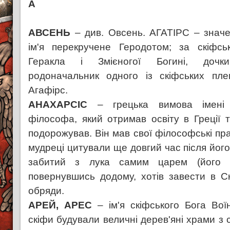
А
АВСЕНЬ
– див. Овсень. АГАТІРС – значе
ім'я перекручене Геродотом; за скіфс
Геракла і Змієногої Богині, дочки
родоначальник одного із скіфських пле
Агафірс.
АНАХАРСІС
– грецька вимова імені с
філософа, який отримав освіту в Греції т
подорожував. Він мав свої філософські прац
мудреці цитували ще довгий час після його
забитий з лука самим царем (його 
повернувшись додому, хотів завести в Скі
обряди.
АРЕЙ, АРЕС
– ім'я скіфського Бога Воїн
скіфи будували величні дерев'яні храми з