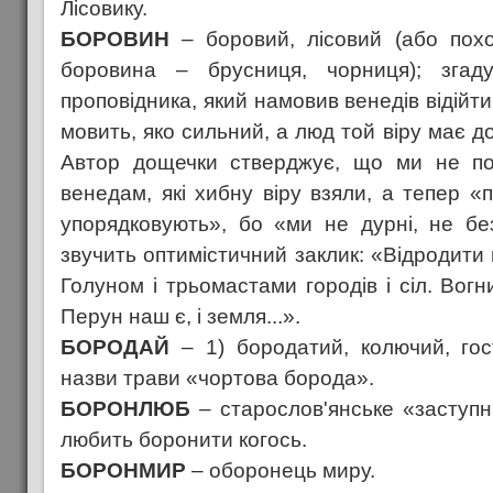
Лісовику.
БОРОВИН
– боровий, лісовий (або похо
боровина – брусниця, чорниця); згад
проповідника, який намовив венедів відійти
мовить, яко сильний, а люд той віру має до
Автор дощечки стверджує, що ми не по
венедам, які хибну віру взяли, а тепер 
упорядковують», бо «ми не дурні, не бе
звучить оптимістичний заклик: «Відродити
Голуном і трьомастами городів і сіл. Вог
Перун наш є, і земля...».
БОРОДАЙ
– 1) бородатий, колючий, гос
назви трави «чортова борода».
БОРОНЛЮБ
– старослов'янське «заступни
любить боронити когось.
БОРОНМИР
– оборонець миру.