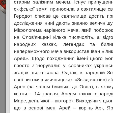
старим залізним мечем. Існує припущен
скіфської землі приносила в святилище св
Геродот описав це святилище досить при
дослідження нині дають значно величнішу 
Міфологема чарівного меча, який поборює 
на Слов'янщині кілька тисячоліть, а відг
народних казках, легендах та бил
непереможного меча використав Іван Білик
Арея». Щодо походження імені цього Бог
просто зігнорували: у словниках українс
згадок цього слова. Однак, в народній Зоді
свої витоки з язичницьких «Звіздочотів») з
Арес (за часом близьке до Овна), в яко
квітня – 14 травня. Ареєм також в народ
Марс, день якої – вівторок. Виходячи з цьо
що в основі імені Арей – корінь Ар-, Я