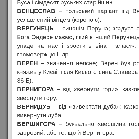
Буса і сімдесят руських старійшин.
ВЕНЦЕСЛАВ
– польський варіант від Вя
уславлений вінцем (короною).
ВЕРГУНЕЦЬ
– синонім Перуна; згадуєть
Бога Ондере маємо, який є інший Перунец
упаде на нас і зростить віна і злаки»;
громовержцю Індрі.
ВЕРЕН
– значення неясне; Верен був ро
княжив у Києві після Києвого сина Славера 
36-Б).
ВЕРНИГОРА
– від «вернути гори»; казк
звернути гору.
ВЕРНИДУБ
– від «вивертати дуба»; казк
вивернути дуба.
ВЕРШИГОРА
– буквально «вершина гори
здоровий; або те, що й Вернигора.