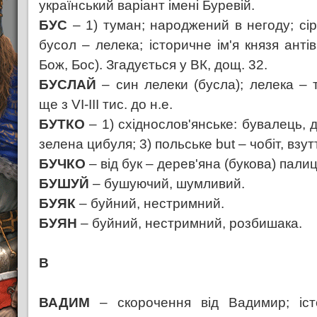
український варіант імені Буревій.
БУС
– 1) туман; народжений в негоду; сіри
бусол – лелека; історичне ім'я князя антів 
Бож, Бос). Згадується у ВК, дощ. 32.
БУСЛАЙ
– син лелеки (бусла); лелека – 
ще з VI-ІІІ тис. до н.е.
БУТКО
– 1) східнослов'янське: бувалець, 
зелена цибуля; 3) польське but – чобіт, взут
БУЧКО
– від бук – дерев'яна (букова) палиц
БУШУЙ
– бушуючий, шумливий.
БУЯК
– буйний, нестримний.
БУЯН
– буйний, нестримний, розбишака.
В
ВАДИМ
– скорочення від Вадимир; іс