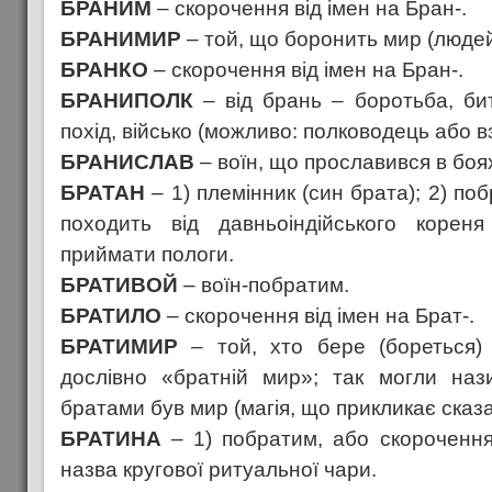
БРАНИМ
– скорочення від імен на Бран-.
БРАНИМИР
– той, що боронить мир (людей
БРАНКО
– скорочення від імен на Бран-.
БРАНИПОЛК
– від брань – боротьба, бит
похід, військо (можливо: полководець або в
БРАНИСЛАВ
– воїн, що прославився в боя
БРАТАН
– 1) племінник (син брата); 2) по
походить від давньоіндійського корен
приймати пологи.
БРАТИВОЙ
– воїн-побратим.
БРАТИЛО
– скорочення від імен на Брат-.
БРАТИМИР
– той, хто бере (бореться)
дослівно «братній мир»; так могли наз
братами був мир (магія, що прикликає сказа
БРАТИНА
– 1) побратим, або скорочення 
назва кругової ритуальної чари.