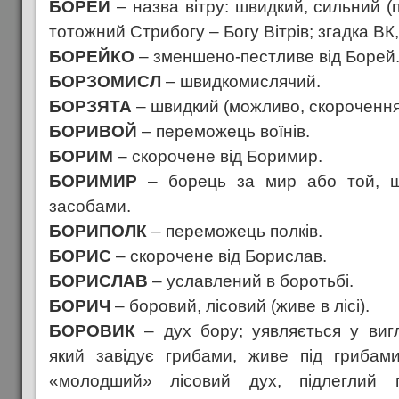
БОРЕЙ
– назва вітру: швидкий, сильний (
тотожний Стрибогу – Богу Вітрів; згадка ВК,
БОРЕЙКО
– зменшено-пестливе від Борей
БОРЗОМИСЛ
– швидкомислячий.
БОРЗЯТА
– швидкий (можливо, скорочення
БОРИВОЙ
– переможець воїнів.
БОРИМ
– скорочене від Боримир.
БОРИМИР
– борець за мир або той, 
засобами.
БОРИПОЛК
– переможець полків.
БОРИС
– скорочене від Борислав.
БОРИСЛАВ
– уславлений в боротьбі.
БОРИЧ
– боровий, лісовий (живе в лісі).
БОРОВИК
– дух бору; уявляється у вигл
який завідує грибами, живе під грибам
«молодший» лісовий дух, підлеглий 