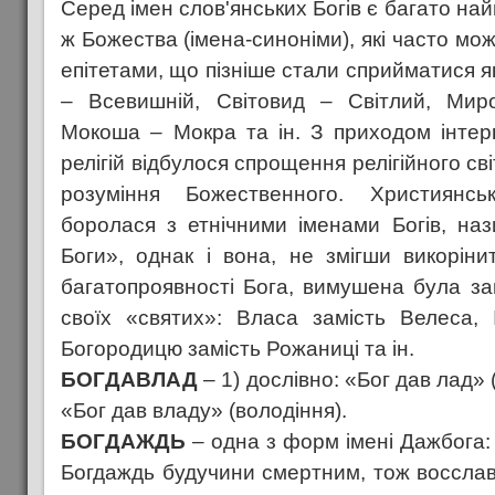
Серед імен слов'янських Богів є багато най
ж Божества (імена-синоніми), які часто мо
епітетами, що пізніше стали сприйматися я
– Всевишній, Світовид – Світлий, Мир
Мокоша – Мокра та ін. З приходом інтер
релігій відбулося спрощення релігійного сві
розуміння Божественного. Християнс
боролася з етнічними іменами Богів, наз
Боги», однак і вона, не змігши викорін
багатопроявності Бога, вимушена була зам
своїх «святих»: Власа замість Велеса, 
Богородицю замість Рожаниці та ін.
БОГДАВЛАД
– 1) дослівно: «Бог дав лад» (
«Бог дав владу» (володіння).
БОГДАЖДЬ
– одна з форм імені Дажбога:
Богдаждь будучини смертним, тож восслав