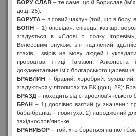
БОРУ СЛАВ
– те саме що й Борислав (ім'я 
дощ. 25).
БОРУТА
– лісовий чаклун (той, що в бору, в 
БОЯН
– 1) оповідач, співець, казкар, воро
згадується в «Слові о полку Ігоревім»
Велесовим онуком; він наділений здатні
птахів і звірів на мову людей і укладати
пророцтва птиці Гамаюн, Алконоста 
документальне ім'я болгарського царевича
БРАВЛИН
– бравий, хоробрий, зухвалий; 
згадуються у літописах та ВК (дощ. 28): Бр
БРАЗД
– походить від старослов'янського 
БРАН
– 1) дослівно взятий (у значенні: п
баба-бранка – повитуха; 2) народжений для 
західнослов'янське.
БРАНИБОР
– той, хто бореться на полі бою