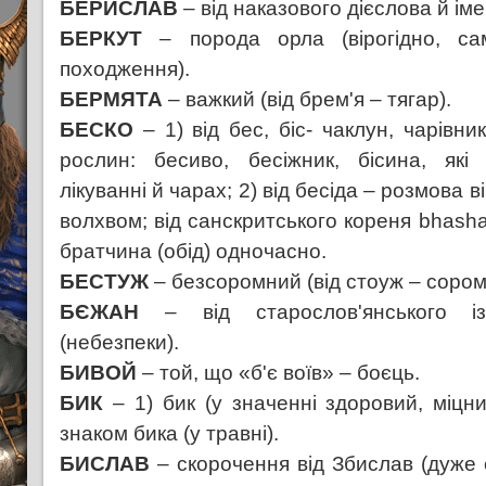
БЕРИСЛАВ
– від наказового дієслова й ім
БЕРКУТ
– порода орла (вірогідно, са
походження).
БЕРМЯТА
– важкий (від брем'я – тягар).
БЕСКО
– 1) від бес, біс- чаклун, чарівни
рослин: бесиво, бесіжник, бісина, які
лікуванні й чарах; 2) від бесіда – розмова 
волхвом; від санскритського кореня bhash
братчина (обід) одночасно.
БЕСТУЖ
– безсоромний (від стоуж – сором;
БЄЖАН
– від старослов'янського і
(небезпеки).
БИВОЙ
– той, що «б'є воїв» – боєць.
БИК
– 1) бик (у значенні здоровий, міцни
знаком бика (у травні).
БИСЛАВ
– скорочення від Збислав (дуже 