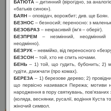
БАТЮТА
– дитинний (вірогідно, за аналог
«батьків синок»).
БАЯН
– оповідач, ворожбит; див. ще Боян.
БЕЗНОС
– безносий; переносно: з малень
БЕЗОБРАЗ
– некрасивий (ім'я – оберіг).
БЕЗПРЕМ
– незмінний, неодмінний 
неодмінно).
БЕЗРУК
– невмійко, від переносного «безр
БЕЗСОН
– той, хто не спить ночами.
БЕНЬ
– 1) той, що гудить, бубонить; 2) 
гудіти, дзижчати (про комах).
БЕРЕЗА
– 1) березове дерево; 2) провідни
що первісно називався Пережа; мотиви н
народження в пору святкувань, пов'язаних
(коляда, веснянки, русалії, водіння Куста 
жіночий символ.