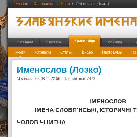
Главная
Хранилище
Книги
Именослов (Лозко)
Хранилище
Главная
Словарь
Ссылки
Б
Книги
Журналы
Статьи
Видео
Программы
Пр
Именослов (Лозко)
Медведь
04.08.11 22:56
Просмотров: 7473
IМЕНОСЛОВ
IМЕНА СЛОВЯ'НСЬКI, IСТОРИЧНI 
ЧОЛОВІЧІ ІМЕНА