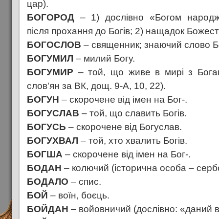
цар).
БОГОРОД
– 1) дослівно «Богом народ
після прохання до Богів; 2) нащадок Божес
БОГОСЛОВ
– священник; знаючий слово Б
БОГУМИЛ
– милий Богу.
БОГУМИР
– той, що живе в мирі з Богам
слов'ян за ВК, дощ. 9-А, 10, 22).
БОГУН
– скорочене від імен на Бог-.
БОГУСЛАВ
– той, що славить Богів.
БОГУСЬ
– скорочене від Богуслав.
БОГУХВАЛ
– той, хто хвалить Богів.
БОГША
– скорочене від імен на Бог-.
БОДАН
– колючий (історична особа – сербсь
БОДАЛО
– спис.
БОЙ
– воїн, боєць.
БОЙДАН
– войовничий (дослівно: «даний в