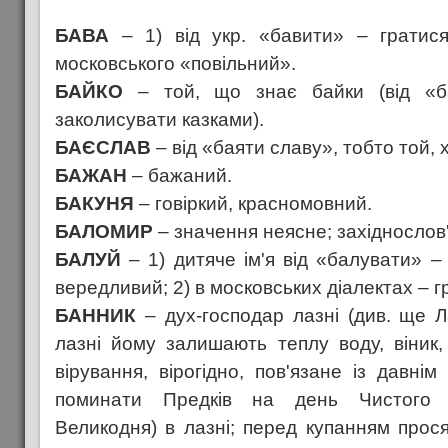
БАВА
– 1) від укр. «бавити» – гратися,
московського «повільний».
БАЙКО
– той, що знає байки (від «б
заколисувати казками).
БАЄСЛАВ
– від «баяти славу», тобто той, х
БАЖАН
– бажаний.
БАКУНЯ
– говіркий, красномовний.
БАЛОМИР
– значення неясне; західнослов
БАЛУЙ
– 1) дитяче ім'я від «балувати» –
вередливий; 2) в московських діалектах – г
БАННИК
– дух-господар лазні (див. ще Ла
лазні йому залишають теплу воду, віник, 
вірування, вірогідно, пов'язане із давні
поминати Предків на день Чистого Ч
Великодня) в лазні; перед купанням прос