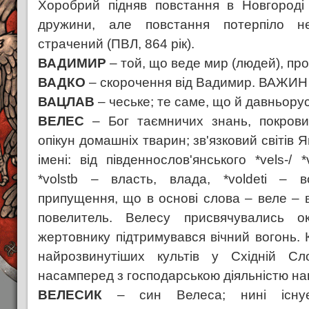
Хоробрий підняв повстання в Новгороді
дружини, але повстання потерпіло н
страчений (ПВЛ, 864 рік).
ВАДИМИР
– той, що веде мир (людей), про
ВАДКО
– скорочення від Вадимир. ВАЖИН
ВАЦЛАВ
– чеське; те саме, що й давньору
ВЕЛЕС
– Бог таємничих знань, покровит
опікун домашніх тварин; зв'язковий світів 
імені: від південнослов'янського *vels-/ 
*volstb – власть, влада, *voldeti – в
припущення, що в основі слова – веле – в
повелитель. Велесу присвячувались 
жертовнику підтримувався вічний вогонь. 
найрозвинутіших культів у Східній Сло
насамперед з господарською діяльністю на
ВЕЛЕСИК
– син Велеса; нині існує