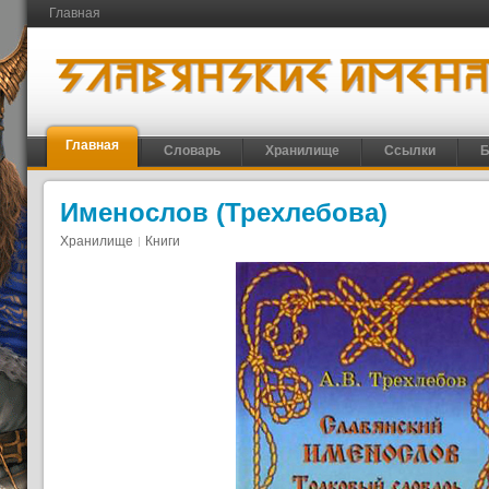
Главная
Главная
Словарь
Хранилище
Ссылки
Б
Именослов (Трехлебова)
Хранилище
Книги