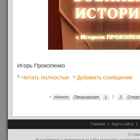
Игорь Прокопенко
Читать полностью
Добавить сообщение
«
Начало
Предыдущая
1
2
3
След
Главная
Карта сайта
© Слав
Все материалы и информация на сайте размещены исключительно