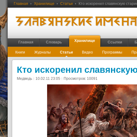
Главная
Хранилище
Статьи
Кто искоренил славянскую стари
Хранилище
Главная
Словарь
Ссылки
Б
Книги
Журналы
Статьи
Видео
Программы
Пр
Кто искоренил славянскую
Медведь
10.02.11 23:05
Просмотров: 10091