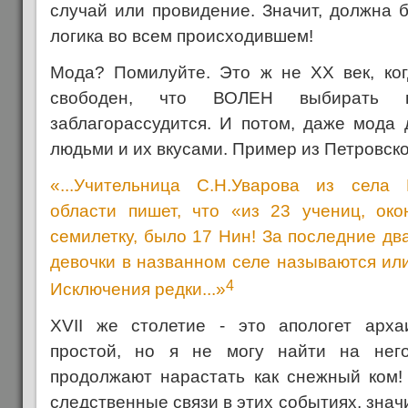
случай или провидение. Значит, должна б
логика во всем происходившем!
Мода? Помилуйте. Это ж не XX век, ког
свободен, что ВОЛЕН выбирать
заблагорассудится. И потом, даже мода 
людьми и их вкусами. Пример из Петровско
«...Учительница С.Н.Уварова из села 
области пишет, что «из 23 учениц, ок
семилетку, было 17 Нин! За последние д
девочки в названном селе называются ил
4
Исключения редки...»
XVII же столетие - это апологет арха
простой, но я не могу найти на нег
продолжают нарастать как снежный ком!
следственные связи в этих событиях, знач