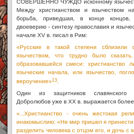
СОВЕРШЕННО ЧУЖДО исконному язычеств
Между христианством и язычеством на
борьба, приведшая, в конце концов,
двоеверию - синтезу православия и язычес
начале XV в. писал в Рим:
«Русские в такой степени сблизили 
язычеством, что трудно было сказать
образовавшейся смеси: христианство л
языческие начала, или язычество, погл
13
вероучение»
.
Один из защитников славянского 
Добролюбов уже в XX в. выражается более
«...Христианство - очень жестокая рел
инакомыслию: «Не мир пришел я принести,
разделить человека с отцом его, и дочь с 