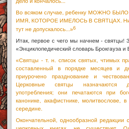
дело и кончалось...
Во всяком случае, ребенку МОЖНО БЫЛ
ИМЯ, КОТОРОЕ ИМЕЛОСЬ В СВЯТЦАХ. Ник
6
тут не допускалось...»
Итак, первое с чего мы начнем - святцы! 
«Энциклопедический словарь Брокгауза и
«Святцы - т. н. список святых, чтимых п
составленный в порядке месяцев и д
приурочено празднование и чествован
Церковные святцы назначаются д
употребления; они печатаются при бог
канонике, акафистнике, молитвослове, в
середине.
Окончательной, однообразной редакции с
церковных книгах, не существует. О