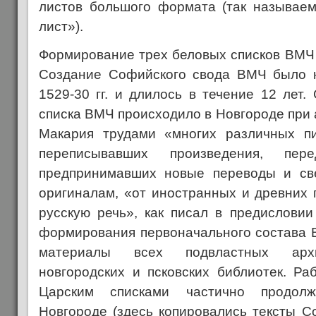
листов большого формата (так называе
лист»).
Формирование трех беловых списков ВМЧ 
Создание Софийского свода ВМЧ было н
1529-30 гг. и длилось в течение 12 лет
списка ВМЧ происходило в Новгороде при
Макария трудами «многих различных пи
переписывавших произведения, пе
предпринимавших новые переводы и све
оригиналам, «от иностранных и древних 
русскую речь», как писал в предислови
формирования первоначального состава
материалы всех подвластных арх
новгородских и псковских библиотек. Ра
Царским списками частично продол
Новгороде (здесь копировались тексты Со