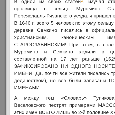
2
В одной из своих статей
, изучая ст
прозвища в сельце Муромино Стар
Переяславль-Рязанского уезда, я пришел 
В 1646 г. всего 5 человек по этому сельц
деревне Семкино писались в официал
христианским, каноническим
СТАРОСЛАВЯНСКИМ! При этом, в селе 
Муромино и Семкино ходили в цер
составленной на 17 лет раньше (16
ЗАФИКСИРОВАНО НИ ОДНОГО НОСИТЕ
ИМЕНИ. Да, почти все жители писались т
дедичеством), но все были записаны
ИМЕНАМИ.
А между тем «Словарь» Тупикова
Веселовского пестрят примерами МАСС
этих имен ВСЕГО ЛИШЬ во 2-й половине XV