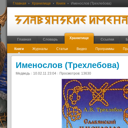
Главная
Хранилище
Книги
Именослов (Трехлебова)
Хранилище
Главная
Словарь
Ссылки
Б
Книги
Журналы
Статьи
Видео
Программы
Пр
Именослов (Трехлебова)
Медведь
10.02.11 23:04
Просмотров: 13630