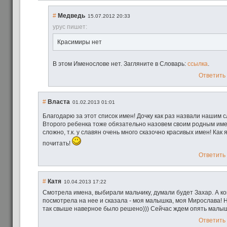
#
Медведь
15.07.2012 20:33
ypyc пишет:
Красимиры нет
В этом Именослове нет. Загляните в Словарь:
ссылка
.
Ответить
#
Власта
01.02.2013 01:01
Благодарю за этот список имен! Дочку как раз назвали нашим
Второго ребенка тоже обязательно назовем своим родным име
сложно, т.к. у славян очень много сказочно красивых имен! Как я
почитать!
Ответить
#
Катя
10.04.2013 17:22
Смотрела имена, выбирали мальчику, думали будет Захар. А к
посмотрела на нее и сказала - моя малышка, моя Мирослава!
так свыше наверное было решено))) Сейчас ждем опять малыша)
Ответить