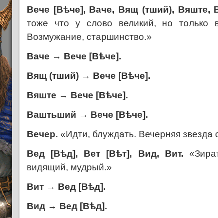
Вече [В
ѣ
че], Ваче, Вящ (тший), Вяште,
тоже что у слово великий, но только 
Возмужание, старшинство.»
Ваче
→
Вече [В
ѣ
че].
Вящ (тший)
→
Вече [В
ѣ
че].
Вяште
→
Вече [В
ѣ
че].
Ваштьший
→
Вече [В
ѣ
че].
Вечер.
«Идти, блуждать. Вечерняя звезда 
Вед [В
ѣ
д], Вет [В
ѣ
т], Вид, Вит.
«Зират
видящий, мудрый.»
Вит
→
Вед [В
ѣ
д].
Вид
→
Вед [В
ѣ
д].