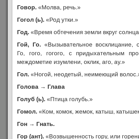
Говор.
«Молва, речь.»
Гогол (ь).
«Род утки.»
Год.
«Время обтечения земли вкруг солнца
Гой, Го.
«Вызывательное восклицание, 
Го, гого, гогого, с придыхательным пр
междометие изумлени, оклик, аго, ау.»
Гол.
«Ногой, неодетый, неимеющий волос.
Голова
→
Глава
Голуб (ь).
«Птица голубь.»
Гомол.
«Ком, комок, жемок, катыш, катышек
Гон
→
Гнать.
Гор (ант).
«Возвышенность гору, или горен