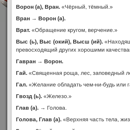
Ворон (а), Вран.
«Чёрный, тёмный.»
Вран
→
Ворон (а).
Врат.
«Обращение кругом, верчение.»
Выс (ь), Выс (окий), Высш (ий).
«Находящи
превосходящий других хорошими качества
Гавран
→
Ворон.
Гай.
«Священная роща, лес, заповедный л
Гал.
«Желание обладать чем-ни-будь или г
Гвозд (ь).
«Железо.»
Глав (а).
→ Голова.
Голова, Глав (а).
«Верхняя часть тела, жиз