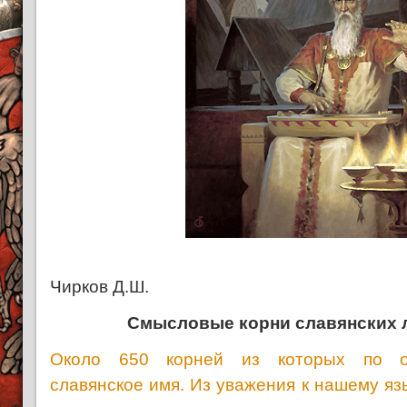
Чирков Д.Ш.
Смысловые корни славянских 
Около 650 корней из которых по о
славянское имя. Из уважения к нашему язы