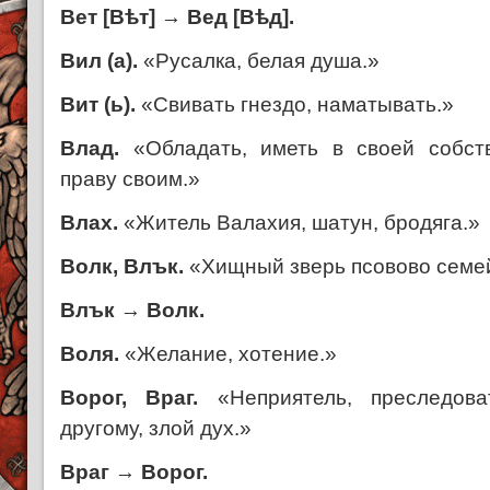
Вет [В
ѣ
т]
→
Вед [В
ѣ
д].
Вил (а).
«Русалка, белая душа.»
Вит (ь).
«Свивать гнездо, наматывать.»
Влад.
«Обладать, иметь в своей собств
праву своим.»
Влах.
«Житель Валахия, шатун, бродяга.»
Волк, Влък.
«Хищный зверь псовово семе
Влък
→
Волк.
Воля.
«Желание, хотение.»
Ворог, Враг.
«Неприятель, преследова
другому, злой дух.»
Враг
→
Ворог.