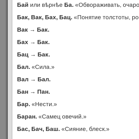
Бай
или в
ѣ
рн
ѣ
е
Ба.
«Обвораживать, очаро
Бак, Вак, Бах, Бац.
«Понятие толстоты, ро
Вак
→
Бак.
Бах
→
Бак.
Бац
→
Бак.
Бал.
«Сила.»
Вал
→
Бал.
Бан
→
Пан.
Бар.
«Нести.»
Баран.
«Самец овечий.»
Бас, Бач, Баш.
«Сияние, блеск.»