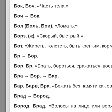
Бок, Боч.
«Часть тела.»
Боч
→
Бок.
Бол (Боль, Бои).
«Ломать.»
Борз, (ж).
«Скорый, быстрый.»
Бот.
«Жиреть, толстеть, быть крепким, кор
Бр
→
Бор.
Бор, Бр.
«Брать, бороться, сражаться, вое
Бра
→
Бор.
→
Бар.
Бар, Барв, Бра.
«Бежать без памяти как ов
Брад
→
Бород.
Бород, Брад.
«Волосы на лице или верху