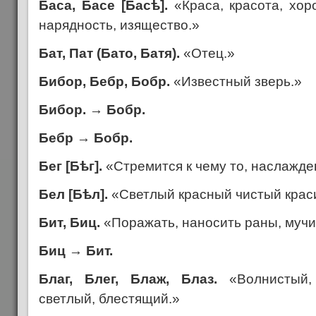
Баса, Басе [Бас
ѣ
].
«Краса, красота, хор
нарядность, изящество.»
Бат, Пат (Бато, Батя).
«Отец.»
Бибор, Бебр, Бобр.
«Известный зверь.»
Бибор.
→
Бобр.
Бебр
→
Бобр.
Бег [Б
ѣ
г].
«Стремится к чему то, наслажде
Бел [Б
ѣ
л].
«Светлый красный чистый краси
Бит, Биц.
«Поражать, наносить раны, мучи
Биц
→
Бит.
Благ, Блег, Блаж, Блаз.
«Волнистый, 
светлый, блестящий.»