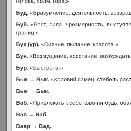
голова, холм, гора.»
Буд.
«Вразумление, деятельность, возвращ
Буй.
«Рост, сила, чрезмерность, выступл
границ.»
Бук (ур).
«Сияние, пылание, красота.»
Бун.
«Возмущение, восстание, возбуждать
Бур.
«Быстрота.»
Бык
→
Вык.
«Коровий самец, стебель рас
Вык
→
Бык.
Ваб.
«Привлекать к себе ково-ни-будь, оба
Вав
→
Ваб.
Вавр
→
Вад.