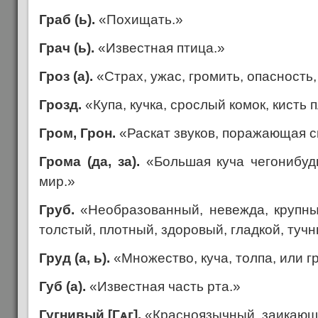
Граб (ь).
«Похищать.»
Грач (ь).
«Известная птица.»
Гроз (а).
«Страх, ужас, громить, опасность, 
Грозд.
«Купа, кучка, срослый комок, кисть 
Гром, Грон.
«Раскат звуков, поражающая с
Грома (да, за).
«Большая куча чегонибудь
мир.»
Груб.
«Необразованный, невежда, крупны
толстый, плотный, здоровый, гладкой, тучн
Груд (а, ь).
«Множество, куча, толпа, или г
Губ (а).
«Известная часть рта.»
Гугнивый [Г
ѧ
г].
«Красноязычный, заикающ