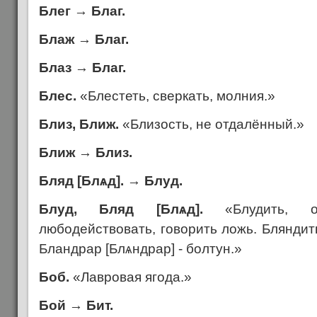
Блег
→
Благ.
Блаж
→
Благ.
Блаз
→
Благ.
Блес.
«Блестеть, сверкать, молния.»
Близ, Ближ.
«Близость, не отдалённый.»
Ближ
→
Близ.
Бляд [Бл
ѧ
д].
→
Блуд.
Блуд, Бляд [Бл
ѧ
д].
«Блудить, ош
любодействовать, говорить ложь. Бляндит
Бландрар [Бл
ѧ
ндрар] - болтун.»
Боб.
«Лавровая ягода.»
Бой
→
Бит.