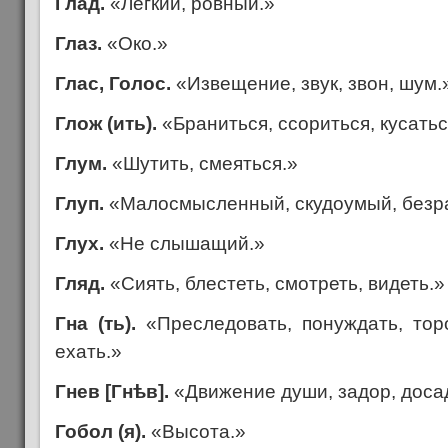
Глад.
«Лёгкий, ровный.»
Глаз.
«Око.»
Глас, Голос.
«Извещение, звук, звон, шум.
Глож (ить).
«Браниться, ссориться, кусатьс
Глум.
«Шутить, смеяться.»
Глуп.
«Малосмысленный, скудоумый, безр
Глух.
«Не слышащий.»
Гляд.
«Сиять, блестеть, смотреть, видеть.»
Гна (ть).
«Преследовать, понуждать, тор
ехать.»
Гнев [Гн
ѣ
в].
«Движение души, задор, досад
Гобол (я).
«Высота.»