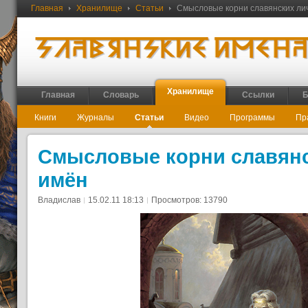
Главная
Хранилище
Статьи
Смысловые корни славянских ли
Хранилище
Главная
Словарь
Ссылки
Б
Книги
Журналы
Статьи
Видео
Программы
Пр
Смысловые корни славян
имён
Владислав
15.02.11 18:13
Просмотров: 13790