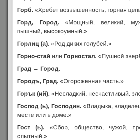
Горб.
«Хребет возвышенность, горная цепь,
Горд, Город.
«Мощный, великий, муж
пышный, высокоумный.»
Горлиц (а).
«Род диких голубей.»
Горно-стай
или
Горностал.
«Пушной зверё
Град
→
Город.
Городъ, Град.
«Огороженная часть.»
Горък (ий).
«Несладкий, несчастливый, зл
Господ (ь), Господин.
«Владыка, владелец
месте или в доме.»
Гост (ь).
«Сбор, общество, чужой, пр
опытный.»