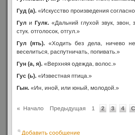
Гуд (а).
«Искусство произведения согласнов
Гул
и
Гулк.
«Дальний глухой звук, звон, 
стук. отголосок, отгул.»
Гул (ять).
«Ходить без дела, ничево не
веселиться, распутничать, попивать.»
Гун (а, я).
«Верхняя одежда, волос.»
Гус (ь).
«Известная птица.»
Гын.
«Ин, иной, или юный, молодой.»
«
Начало
Предыдущая
1
2
3
4
С
Добавить сообщение