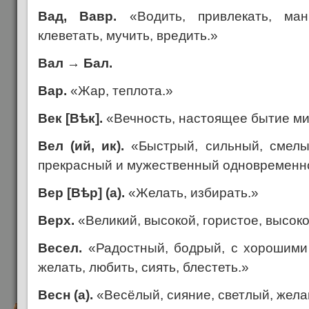
Вад, Вавр.
«Водить, привлекать, мани
клеветать, мучить, вредить.»
Вал
→
Бал.
Вар.
«Жар, теплота.»
Век [В
ѣ
к].
«Вечность, настоящее бытие ми
Вел (ий, ик).
«Быстрый, сильный, смелы
прекрасный и мужественный одновременн
Вер [В
ѣ
р] (а).
«Желать, избирать.»
Верх.
«Великий, высокой, гористое, высоко
Весел.
«Радостный, бодрый, с хорошими
желать, любить, сиять, блестеть.»
Весн (а).
«Весёлый, сияние, светлый, жела