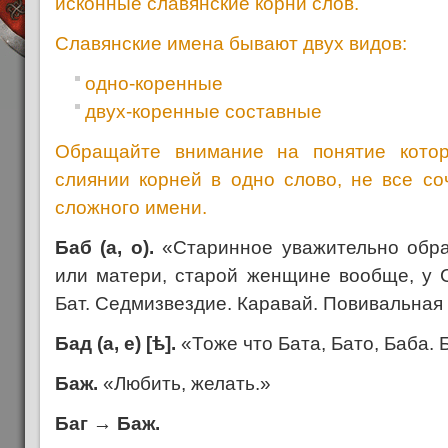
исконные славянские корни слов.
Славянские имена бывают двух видов:
одно-коренные
двух-коренные составные
Обращайте внимание на понятие кото
слиянии корней в одно слово, не все со
сложного имени.
Баб (а, о).
«Старинное уважительно обра
или матери, старой женщине вообще, у 
Бат. Седмизвездие. Каравай. Повивальная
Бад (а, е) [
ѣ
].
«Тоже что Бата, Бато, Баба. 
Баж.
«Любить, желать.»
Баг
→
Баж.