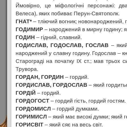
Ймовірно, це міфологічні персонажі: дв
Велеса), яких побиває Перун-Святополк.
ГНАТ*
– тліючий вогник; новонароджений, 
ГОДИМИР
– народжений в мирну годину; я
ГОДИН
– гідний, славний.
ГОДИСЛАВ, ГОДОСЛАВ, ГОСЛАВ
– який
народжений у славну годину. Годослав – кн
Старограді на початку IX ст.; мав трьох с
Трувора.
ГОРДАН, ГОРДИН
– гордий.
ГОРДИСЛАВ, ГОРДОСЛАВ
– який гордить
ГОРДІЙ
– гордий.
ГОРДОГОСТ
– гордий гість, гордий гостям.
ГОРДОМИСЛ
– гордий думками.
ГОРИМИСЛ
– який має високі думки; який 
ГОРИСВІТ
– який сяє на весь світ.