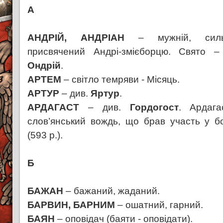
А
АНДРІЙ, АНДРІАН
– мужній, силь
присвячений Андрі-змієборцю. Свято –
Ондрій
.
АРТЕМ
– світло темряви - Місяць.
АРТУР
– див.
Яртур
.
АРДАГАСТ
– див.
Гордогост
. Ардаг
слов’янський вождь, що брав участь у бо
(593 р.).
Б
БАЖАН
– бажаний, жаданий.
БАРВИН, БАРНИМ
– ошатний, гарний.
БАЯН
– оповідач (баяти - оповідати).