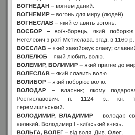
ВОГНЕДАН
– вогнем даний.
ВОГНЕМИР
– вогонь для миру (людей).
ВОГНЕСЛАВ
– який славить вогонь.
ВОЄБОР
– воїн-борець, який поборює 
Негелевич з раті Мстислава, згад. в 1160 р.
ВОЄСЛАВ
– який завойовує славу; славний
ВОЛЕЛЮБ
– який любить волю.
ВОЛЕМИР, ВОЛИМИР
– який прагне до ми
ВОЛЕСЛАВ
– який славить волю.
ВОЛИБОР
– який поборює волю.
ВОЛОДАР
– власник; якому подаров
Ростиславович, п. 1124 р., кн. тм
перемишльський.
ВОЛОДИМИР, ВЛАДИМИР
– володар сві
великий. Володимир І - київський князь.
ВОЛЬГА, ВОЛЕ
Г – від воля. Див.
Олег
.