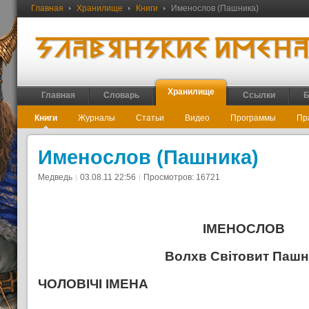
Главная
Хранилище
Книги
Именослов (Пашника)
Хранилище
Главная
Словарь
Ссылки
Б
Книги
Журналы
Статьи
Видео
Программы
Пр
Именослов (Пашника)
Медведь
03.08.11 22:56
Просмотров: 16721
IМЕНОСЛОВ
Волхв Світовит Пашн
ЧОЛОВIЧI IМЕНА