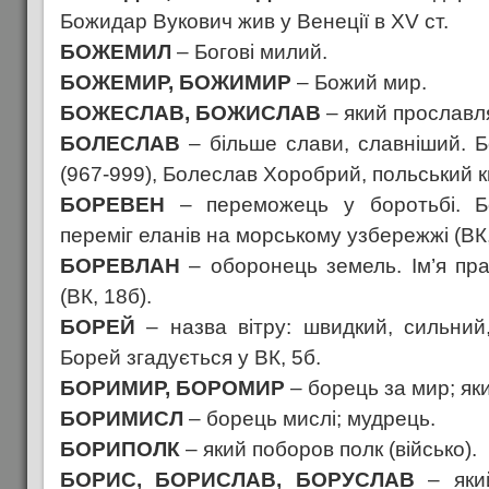
Божидар Вукович жив у Венеції в XV ст.
БОЖЕМИЛ
– Богові милий.
БОЖЕМИР, БОЖИМИР
– Божий мир.
БОЖЕСЛАВ, БОЖИСЛАВ
– який прославл
БОЛЕСЛАВ
– більше слави, славніший. Бо
(967-999), Болеслав Хоробрий, польський к
БОРЕВЕН
– переможець у боротьбі. Бо
переміг еланів на морському узбережжі (ВК,
БОРЕВЛАН
– оборонець земель. Ім’я пр
(ВК, 18б).
БОРЕЙ
– назва вітру: швидкий, сильний
Борей згадується у ВК, 5б.
БОРИМИР, БОРОМИР
– борець за мир; як
БОРИМИСЛ
– борець мислі; мудрець.
БОРИПОЛК
– який поборов полк (військо).
БОРИС, БОРИСЛАВ, БОРУСЛАВ
– який