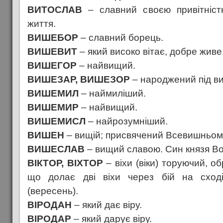
ВИТОСЛАВ
– славний своєю привітністю
життя.
ВИШЕБОР
– славний борець.
ВИШЕВИТ
– який високо вітає, добре живе
ВИШЕГОР
– найвищий.
ВИШЕЗАР, ВИШЕЗОР
– народжений під в
ВИШЕМИЛ
– наймиліший.
ВИШЕМИР
– найвищий.
ВИШЕМИСЛ
– найрозумніший.
ВИШЕН
– вищій; присвячений Всевишньому
ВИШЕСЛАВ
– вищий славою. Син князя Во
ВІКТОР, ВІХТОР
– віхи (віки) торуючий, 
що долає дві віхи через бій на сході
(вересень).
ВІРОДАН
– який дає віру.
ВІРОДАР
– який дарує віру.