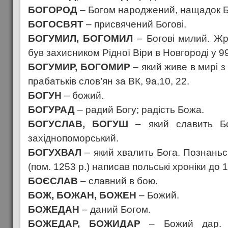
БОГОРОД
– Богом народжений, нащадок Б
БОГОСВЯТ
– присвячений Богові.
БОГУМИЛ, БОГОМИЛ
– Богові милий. Ж
був захисником Рідної Віри в Новгороді у 99
БОГУМИР, БОГОМИР
– який живе в мирі з
прабатьків слов’ян за ВК, 9а,10, 22.
БОГУН
– божий.
БОГУРАД
– радий Богу; радість Божа.
БОГУСЛАВ, БОГУШ
– який славить Бог
західнопоморський.
БОГУХВАЛ
– який хвалить Бога. Познаньс
(пом. 1253 р.) написав польські хроніки до 
БОЄСЛАВ
– славний в бою.
БОЖ, БОЖАН, БОЖЕН
– Божий.
БОЖЕДАН
– даний Богом.
БОЖЕДАР, БОЖИДАР
– Божий дар. С