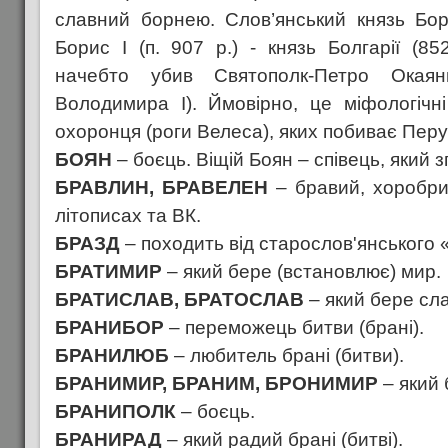
славний борнею. Слов’янський князь Бор
Борис I (п. 907 р.) - князь Болгарії (85
начебто убив Святополк-Петро Окаян
Володимира I). Ймовірно, це міфологічні
охоронця (роги Велеса), яких побиває Пер
БОЯН
– боєць. Віщій Боян – співець, який 
БРАВЛИН, БРАВЕЛЕН
– бравий, хоробрий
літописах та ВК.
БРАЗД
– походить від старослов'янського 
БРАТИМИР
– який бере (встановлює) мир.
БРАТИСЛАВ, БРАТОСЛАВ
– який бере сла
БРАНИБОР
– переможець битви (брані).
БРАНИЛЮБ
– любитель брані (битви).
БРАНИМИР, БРАНИМ, БРОНИМИР
– який 
БРАНИПОЛК
– боєць.
БРАНИРАД
– який радий брані (битві).