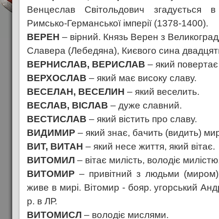
Венцеслав Світольдович згадується в 
Римсько-Германської імперії (1378-1400).
ВЕРЕН
– вірний. Князь Верен з Великоградд
Славера (Лебедяна), Києвого сина двадцять 
ВЕРНИСЛАВ, ВЕРИСЛАВ
– який повертає
ВЕРХОСЛАВ
– який має високу славу.
ВЕСЕЛАН, ВЕСЕЛИН
– який веселить.
ВЕСЛАВ, ВІСЛАВ
– дуже славний.
ВЕСТИСЛАВ
– який вістить про славу.
ВИДИМИР
– який знає, бачить (видить) мир
ВИТ, ВИТАН
– який несе життя, який вітає.
ВИТОМИЛ
– вітає милість, володіє милістю
ВИТОМИР
– привітний з людьми (миром);
живе в мирі. Вітомир - бояр. угорський Андрі
р. в ЛР.
ВИТОМИСЛ
– володіє мислями.