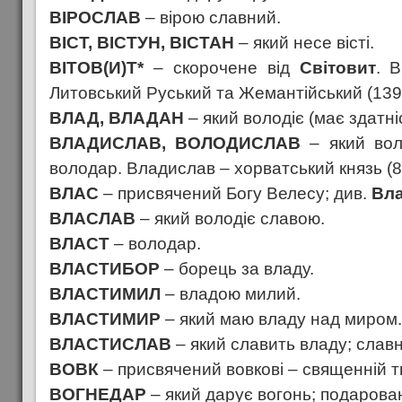
ВІРОСЛАВ
– вірою славний.
ВІСТ, ВІСТУН, ВІСТАН
– який несе вісті.
ВІТОВ(И)Т*
– скорочене від
Світовит
. В
Литовський Руський та Жемантійський (139
ВЛАД, ВЛАДАН
– який володіє (має здатні
ВЛАДИСЛАВ, ВОЛОДИСЛАВ
– який вол
володар. Владислав – хорватський князь (8
ВЛАС
– присвячений Богу Велесу; див.
Вл
ВЛАСЛАВ
– який володіє славою.
ВЛАСТ
– володар.
ВЛАСТИБОР
– борець за владу.
ВЛАСТИМИЛ
– владою милий.
ВЛАСТИМИР
– який маю владу над миром.
ВЛАСТИСЛАВ
– який славить владу; слав
ВОВК
– присвячений вовкові – священній т
ВОГНЕДАР
– який дарує вогонь; подарова