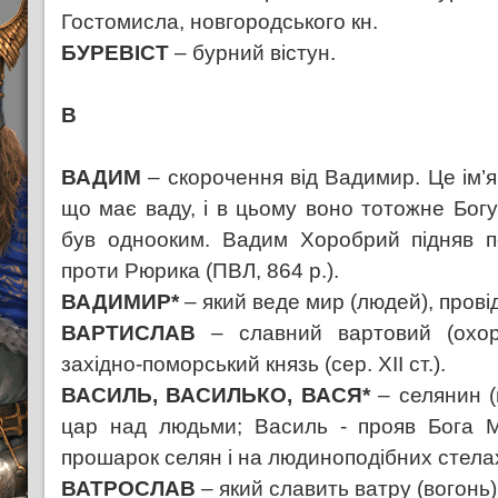
Гостомисла, новгородського кн.
БУРЕВІСТ
– бурний вістун.
В
ВАДИМ
– скорочення від Вадимир. Це ім’я
що має ваду, і в цьому воно тотожне Богу
був однооким. Вадим Хоробрий підняв п
проти Рюрика (ПВЛ, 864 р.).
ВАДИМИР*
– який веде мир (людей), прові
ВАРТИСЛАВ
– славний вартовий (охор
західно-поморський князь (сер. XII ст.).
ВАСИЛЬ, ВАСИЛЬКО, ВАСЯ*
– селянин (в
цар над людьми; Василь - прояв Бога М
прошарок селян і на людиноподібних стела
ВАТРОСЛАВ
– який славить ватру (вогонь)