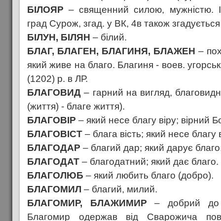
БІЛОЯР
– священний силою, мужністю. Ім
град Сурож, згад. у ВК, 4в також згадується 
БІЛУН, БІЛЯН
– білий.
БЛАГ, БЛАГЕН, БЛАГИНЯ, БЛАЖЕН
– пох
який живе на благо. Благиня - воев. угорськи
(1202) р. в ЛР.
БЛАГОВИД
– гарний на вигляд, благовидн
(життя) - благе життя).
БЛАГОВІР
– який несе благу віру; вірний Бо
БЛАГОВІСТ
– блага вість; який несе благу в
БЛАГОДАР
– благий дар; який дарує благо
БЛАГОДАТ
– благодатний; який дає благо.
БЛАГОЛЮБ
– який любить благо (добро).
БЛАГОМИЛ
– благий, милий.
БЛАГОМИР, БЛАЖИМИР
– добрий до м
Благомир одержав від Сварожича пов