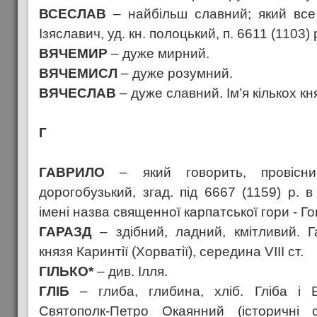
ВСЕСЛАВ
– найбільш славний; який все
Ізяславич, уд. кн. полоцький, п. 6611 (1103) 
ВЯЧЕМИР
– дуже мирний.
ВЯЧЕМИСЛ
– дуже розумний.
ВЯЧЕСЛАВ
– дуже славний. Ім’я кількох кня
Г
ГАВРИЛО
– який говорить, провісни
дорогобузький, згад. під 6667 (1159) р. 
імені назва священної карпатської гори - Г
ГАРАЗД
– здібний, ладний, кмітливий. Г
князя Каринтії (Хорватії), середина VIII ст.
ГІЛЬКО*
– див. Ілля.
ГЛІБ
– глиба, глибина, хліб. Гліба і 
Святополк-Петро Окаянний (історичні 