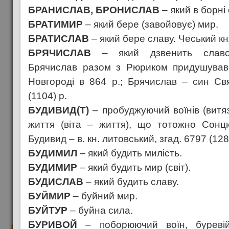
БРАНИСЛАВ, БРОНИСЛАВ
– який в борні
БРАТИМИР
– який бере (завойовує) мир.
БРАТИСЛАВ
– який бере славу. Чеський кня
БРЯЧИСЛАВ
– який дзвенить славою
Брячислав разом з Рюриком придушував
Новгороді в 864 р.; Брячислав – син Св
(1104) р.
БУДИВИД(Т)
– пробуджуючий воїнів (витя
життя (віта – життя), що тотожно Сонц
Будивид – в. кн. литовський, згад. 6797 (1289
БУДИМИЛ
– який будить милість.
БУДИМИР
– який будить мир (світ).
БУДИСЛАВ
– який будить славу.
БУЙМИР
– буйний мир.
БУЙТУР
– буйна сила.
БУРИВОЙ
– поборюючий воїн, буревій