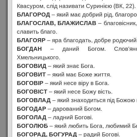
Квасуром, слід називати Суринією (ВК, 22).
БЛАГОРОД
– який має добрий рід, благор
БЛАГОСЛАВ, БЛАЖИСЛАВ
– благовісник
славить благо.
БЛАГОЯР
– яра благодать, добре родючий
БОГДАН
– даний Богом. Слов’янсь
Хмельницького.
БОГОВИД
– який знає Бога.
БОГОВИТ
– який має Боже життя.
БОГОВІР
– який несе віру в Бога.
БОГОВІСТ
– який несе Божу вість.
БОГОВЛАД
– який знаходиться під Божою
БОГОДАР
– дарований Богом.
БОГОЛАД
– ладний Богові.
БОГОЛЮБ
– який любить Бога, любимий Б
БОГОРАД, БОГУРАД
– радий Богові.