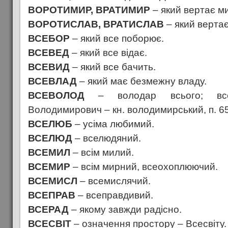
ВОРОТИМИР, ВРАТИМИР
– який вертає м
ВОРОТИСЛАВ, ВРАТИСЛАВ
– який вертає
ВСЕБОР
– який все поборює.
ВСЕВЕД
– який все відає.
ВСЕВИД
– який все бачить.
ВСЕВЛАД
– який має безмежну владу.
ВСЕВОЛОД
– володар всього; всес
Володимирович – кн. володимирський, п. 65
ВСЕЛЮБ
– усіма любимий.
ВСЕЛЮД
– вселюдяний.
ВСЕМИЛ
– всім милий.
ВСЕМИР
– всім мирний, всеохоплюючий.
ВСЕМИСЛ
– всемислячий.
ВСЕПРАВ
– всеправдивий.
ВСЕРАД
– якому завжди радісно.
ВСЕСВІТ
– означення простору – Всесвіту.