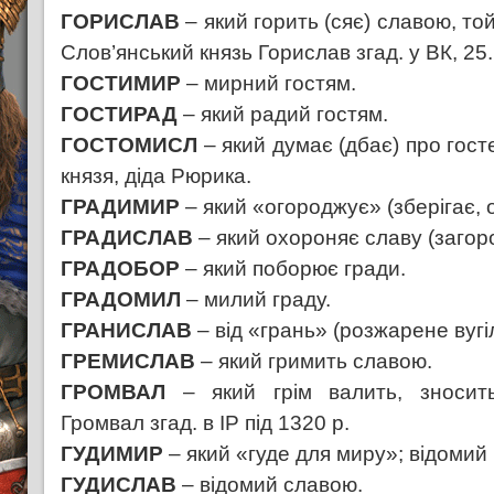
ГОРИСЛАВ
– який горить (сяє) славою, то
Слов’янський князь Горислав згад. у ВК, 25.
ГОСТИМИР
– мирний гостям.
ГОСТИРАД
– який радий гостям.
ГОСТОМИСЛ
– який думає (дбає) про госте
князя, діда Рюрика.
ГРАДИМИР
– який «огороджує» (зберігає, 
ГРАДИСЛАВ
– який охороняє славу (загор
ГРАДОБОР
– який поборює гради.
ГРАДОМИЛ
– милий граду.
ГРАНИСЛАВ
– від «грань» (розжарене вугі
ГРЕМИСЛАВ
– який гримить славою.
ГРОМВАЛ
– який грім валить, зносить
Громвал згад. в ІР під 1320 р.
ГУДИМИР
– який «гуде для миру»; відомий
ГУДИСЛАВ
– відомий славою.