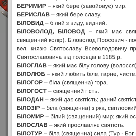
БЕРИМИР
– який бере (завойовує) мир.
БЕРИСЛАВ
– який бере славу.
БІЛОВИД
– білий з виду, видний.
БІЛОВОЛОД, БІЛОВОД
– який має свящ
священний колір). Біловолод Просович - по
вел. князю Святославу Всеволодовичу пр
Святославовича від половців в 1185 р.
БІЛОГЛАВ
– який має білу голову (волосся)
БІЛОЛЮБ
– який любить біле, гарне, чисте
БІЛОГОР
– біла (священна) гора.
БІЛОГОСТ
– священний гість.
БІЛОДАН
– який дає святість; даний святіс
БІЛОЗІР
– біла (священна) зірка, світлоокий
БІЛОМИР
– білий (священний) мир; який ос
БІЛОСЛАВ
– який прославляє святість.
БІЛОТУР
– біла (священна) сила (Тур - Бог 