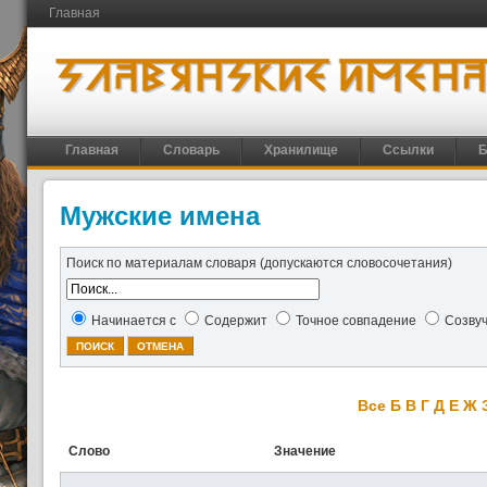
Главная
Главная
Словарь
Хранилище
Ссылки
Б
Мужские имена
Поиск по материалам словаря (допускаются словосочетания)
Начинается с
Содержит
Точное совпадение
Созву
Все
Б
В
Г
Д
Е
Ж
Слово
Значение