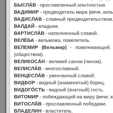
БЫСЛÁВ
- прославленный опытностью.
ВАДИМИР
- предводитель мира (вече, копы
ВАДИСЛАВ
- славный предводительством
ВАЛДАЙ
- владыка.
ВАРТИСЛÁВ
- наполненный славой.
ВЕЛÉБА
- вельможа, повелитель.
ВЕЛЕМИР (Вельмир)
- повелевающий
(обществом).
ВЕЛИКОСÁН
- великий саном (чином).
ВЕЛИСЛÁВ
- многославный.
ВЕНЦЕСЛÁВ
- увенчанный славой.
ВИДБОР
- видный (знаменитый) борец.
ВИДОГÓСТЬ
- видный (знатный) гость.
ВИТОМИР
- побеждающий на миру (вече, к
ВИТОСЛÁВ
- прославленный победами.
ВЛАДЕЛИН
- властитель.