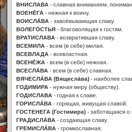
ВНИСЛАВА
- славная вниманием, пониман
ВОЕНÉГА
- нежная к воину.
ВОИСЛÁВА
- завоёвывающая славу.
ВОЛЕГÓСТЬЯ
- благоволящая к гостям.
ВРАТИСЛАВА
- возвратившая славу.
ВСЕМИЛА
- всем (в себе) милая.
ВСЕВЛАДА
- всевластная.
ВСЕНÉЖА
- всем (в себе) нежная.
ВСЕСЛÁВА
- всем (в себе) славная.
ВЯЧЕСЛÁВА (Вящеслáва)
- наиболее сла
ГОДИМИРА
- нужная миру (обществу).
ГОДИСЛАВА
- годная к славе.
ГОРИСЛÁВА
- горящая, живущая славой.
ГОСТЕНЕГА (Гостимира)
- заботящаяся о 
ГРАДИСЛÁВА
- создающая славу.
ГРЕМИСЛÁВА
- громкославная.