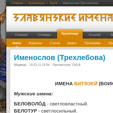
Главная
Хранилище
Книги
Именослов (Трехлебова)
Хранилище
Главная
Словарь
Ссылки
Б
Книги
Журналы
Статьи
Видео
Программы
Пр
Именослов (Трехлебова)
Медведь
10.02.11 23:04
Просмотров: 13629
ИМЕНА
ВИТЯЗЕЙ
(ВОИ
Мужские имена:
БЕЛОВОЛÓД
- светловластный.
БЕЛОТУР
- светлосильный.