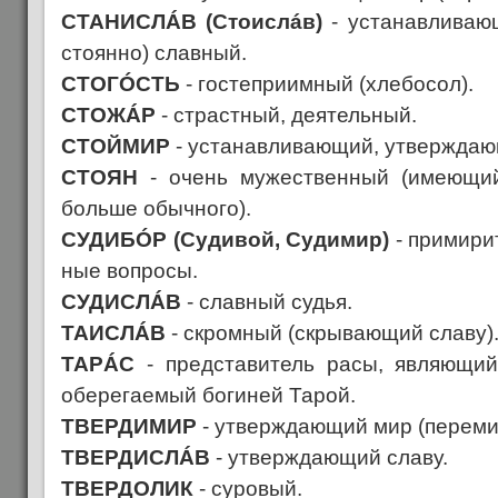
СТАНИСЛÁВ (Стоислáв)
- устанавливающ
стоянно) славный.
СТОГÓСТЬ
- гостеприимный (хлебосол).
СТОЖÁР
- страстный, деятельный.
СТОЙМИР
- устанавливающий, утверждаю
СТОЯН
- очень мужественный (имеющи
больше обычного).
СУДИБÓР (Судивой, Судимир)
- примири
ные вопросы.
СУДИСЛÁВ
- славный судья.
ТАИСЛÁВ
- скромный (скрывающий славу)
ТАРÁС
- представитель расы, являющий
оберегаемый богиней Тарой.
ТВЕРДИМИР
- утверждающий мир (переми
ТВЕРДИСЛÁВ
- утверждающий славу.
ТВЕРДОЛИК
- суровый.