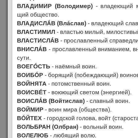
ВЛАДИМИР (Володимер)
- владеющий м
щий общество.
ВЛАДИСЛÁВ (Влáслав)
- владеющий слав
ВЛАСТИМИЛ
- властью милый, милостивы
ВЛАСТИСЛÁВ
- прославленный справедли
ВНИСЛÁВ
- прославленный вниманием, в
сути.
ВОЕГÓСТЬ
- наёмный воин.
ВОИБÓР
- борящий (побеждающий) воинов
ВОЙНЯТА
- потомственный воин.
ВОИСВÉТ
- воюющий светом (энергией).
ВОИСЛÁВ (Войтислав)
- славный воин.
ВОЙМИР
- воин мира (общества).
ВÓЙТЕХ
- городской голова, войт (старост
ВОЛЬБРАН (Олбран)
- вольный воин.
ВОЛЕЛЮБ
- любящий волю.