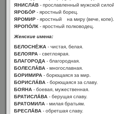
ЯНИСЛÁВ
- прославленный мужской силой
ЯРОБÓР
- яростный борец.
ЯРОМИР
- яростный на миру (вече, копе).
ЯРОПÓЛК
- яростный полководец.
Женские имена:
БЕЛОСНÉЖА
- чистая, белая.
БЕЛОЯРА
- светлоярая.
БЛАГОРОДА
- благородная.
БОЛЕСЛÁВА
- многославная.
БОРИМИРА
- борющаяся за мир.
БОРИСЛÁВА
- борющаяся за славу.
БОЯНА
- боевая, мужественная.
БРАТИСЛÁВА
- берущая славу.
БРАТОМИЛА
- милая братьям.
БРЕСЛÁВА
- обретшая славу.