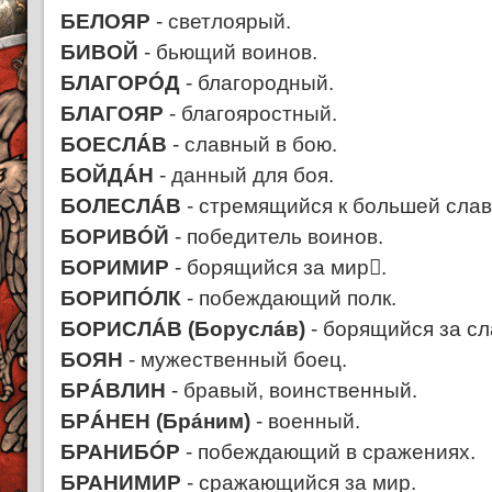
БЕЛОЯР
- светлоярый.
БИВОЙ
- бьющий воинов.
БЛАГОРÓД
- благородный.
БЛАГОЯР
- благояростный.
БОЕСЛÁВ
- славный в бою.
БОЙДÁН
- данный для боя.
БОЛЕСЛÁВ
- стремящийся к большей слав
БОРИВÓЙ
- победитель воинов.
БОРИМИР
- борящийся за мир.
БОРИПÓЛК
- побеждающий полк.
БОРИСЛÁВ (Боруслáв)
- борящийся за сл
БОЯН
- мужественный боец.
БРÁВЛИН
- бравый, воинственный.
БРÁНЕН (Брáним)
- военный.
БРАНИБÓР
- побеждающий в сражениях.
БРАНИМИР
- сражающийся за мир.