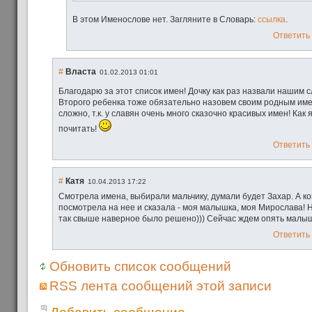
В этом Именослове нет. Загляните в Словарь:
ссылка
.
Ответить
#
Власта
01.02.2013 01:01
Благодарю за этот список имен! Дочку как раз назвали нашим
Второго ребенка тоже обязательно назовем своим родным име
сложно, т.к. у славян очень много сказочно красивых имен! Как я
почитать!
Ответить
#
Катя
10.04.2013 17:22
Смотрела имена, выбирали мальчику, думали будет Захар. А к
посмотрела на нее и сказала - моя малышка, моя Мирослава!
так свыше наверное было решено))) Сейчас ждем опять малыша)
Ответить
Обновить список сообщений
RSS лента сообщений этой записи