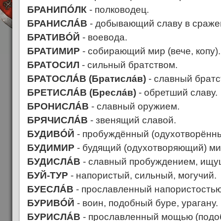
БРАНИПÓЛК
- полководец.
БРАНИСЛÁВ
- добывающий славу в сраже
БРАТИВÓЙ
- воевода.
БРАТИМИР
- собирающий мир (вече, копу).
БРАТОСИЛ
- сильный братством.
БРАТОСЛÁВ (Братислáв)
- славный братс
БРЕТИСЛÁВ (Бреслáв)
- обретший славу.
БРОНИСЛÁВ
- славный оружием.
БРЯЧИСЛÁВ
- звенящий славой.
БУДИВÓЙ
- пробуждённый (одухотворённы
БУДИМИР
- будящий (одухотворяющий) мир 
БУДИСЛÁВ
- славный пробуждением, ищу
БУЙ-ТУР
- напористый, сильный, могучий.
БУЕСЛÁВ
- прославленный напористостью
БУРИВÓЙ
- воин, подобный буре, урагану.
БУРИСЛÁВ
- прославленный мощью (подо