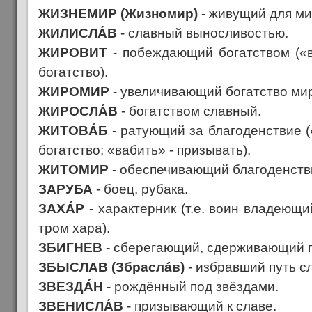
ЖИЗНЕМИР (Жизномир)
- живущий для мир
ЖИЛИСЛÁВ
- славный выносливостью.
ЖИРОВИТ
- побеждающий богатством («в
богатство).
ЖИРОМИР
- увеличивающий богатство мир
ЖИРОСЛÁВ
- богатством славный.
ЖИТОВÁБ
- ратующий за благоденствие («
богатство; «вабить» - призывать).
ЖИТОМИР
- обеспечивающий благоденств
ЗАРУБА
- боец, рубака.
ЗАХÁР
- характерник (т.е. воин владеющи
тром хара).
ЗБИГНЕВ
- сберегающий, сдерживающий г
ЗБЫСЛАВ (Збраслáв)
- избравший путь с
ЗВЕЗДÁН
- рождённый под звёздами.
ЗВЕНИСЛÁВ
- призывающий к славе.