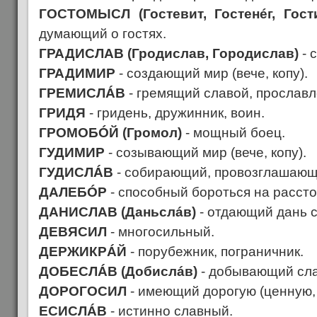
ГОСТОМЫСЛ (Гостевит, Гостенéг, Гост
думающий о гостях.
ГРАДИСЛАВ (Гродислав, Городислав)
- 
ГРАДИМИР
- создающий мир (вече, копу).
ГРЕМИСЛÁВ
- гремящий славой, прослав
ГРИДЯ
- гридень, дружинник, воин.
ГРОМОБÓЙ (Громол)
- мощный боец.
ГУДИМИР
- созывающий мир (вече, копу).
ГУДИСЛÁВ
- собирающий, провозглашающ
ДАЛЕБÓР
- способный бороться на рассто
ДАНИСЛАВ (Даньслáв)
- отдающий дань 
ДЕВЯСИЛ
- многосильный.
ДЕРЖИКРÁЙ
- порубежник, пограничник.
ДОБЕСЛÁВ (Добислáв)
- добывающий сла
ДОРОГОСИЛ
- имеющий дорогую (ценную,
ЕСИСЛÁВ
- истинно славный.