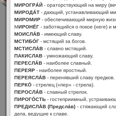
МИРОГРÁЙ
- ораторствующий на миру (веч
МИРОДÁТ
- дающий, устанавливающий ми
МИРОМИР
- обеспечивающий мирную жиз
М
ИРОНÉГ
- заботящийся о покое (неге) и 
МОИСЛÁВ
- имеющий славу.
МСТИБÓГ
- мстящий за богов.
МСТИСЛÁВ
- славно мстящий.
ПАКИСЛАВ
- умножающий славу.
ПЕРЕСЛÁВ
- наиболее славный.
ПЕРЕЯР
- наиболее яростный.
ПЕРЕЯСЛÁВ
- перенявший славу предков.
ПЕРКÓ
- стрелец («пер» - стрела).
ПЕРОСЛÁВ
- славный стрелок.
ПИРОГÓСТЬ
- гостеприимный, устраиваю
ПРЕДИСЛÁВ (Предслáв)
- стяжающий сла
дела, ведущие к славе.