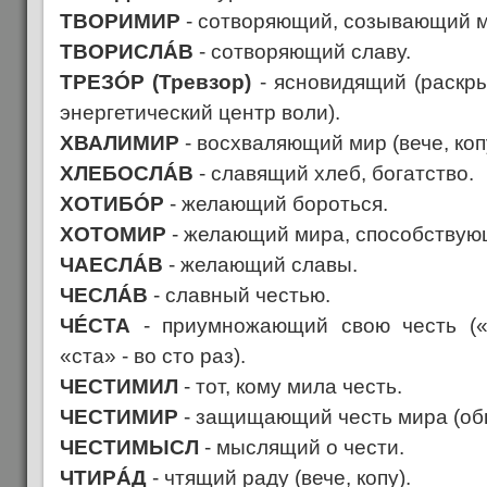
ТВОРИМИР
- сотворяющий, созывающий ми
ТВОРИСЛÁВ
- сотворяющий славу.
ТРЕЗÓР (Тревзор)
- ясновидящий (раскры
энергетический центр воли).
ХВАЛИМИР
- восхваляющий мир (вече, коп
ХЛЕБОСЛÁВ
- славящий хлеб, богатство.
ХОТИБÓР
- желающий бороться.
ХОТОМИР
- желающий мира, способствую
ЧАЕСЛÁВ
- желающий славы.
ЧЕСЛÁВ
- славный честью.
ЧÉСТА
- приумножающий свою честь («ч
«ста» - во сто раз).
ЧЕСТИМИЛ
- тот, кому мила честь.
ЧЕСТИМИР
- защищающий честь мира (об
ЧЕСТИМЫСЛ
- мыслящий о чести.
ЧТИРÁД
- чтящий раду (вече, копу).