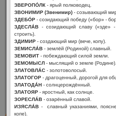
ЗВЕРОПÓЛК
- ярый полководец.
ЗВОНИМИР (Звенимир)
- созывающий мир 
ЗДЕБÓР
- созидающий победу («бор» - бор
ЗДЕСЛÁВ
- созидающий славу («зде» - 
строить).
ЗДИМИР
- создающий мир (вече, копу).
ЗЕМИСЛÁВ
- землёй (Родиной) славный.
ЗЕМОВИТ
- побеждающий силой земли.
ЗЕМОМЫСЛ
- мыслящий о земле (Родине)
ЗЛАТОВЛÁС
- золотоволосый.
ЗЛАТОГОР
- драгоценный, дорогой для об
ЗЛАТОДÁН
- солнцерождённый.
ЗЛАТОЯР
- яростный, как солнце.
ЗОРЕСЛÁВ
- озарённый славой.
ИЗЯСЛÁВ
- славный указаниями, поясне
копе).