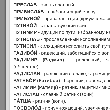
ПРЕСЛАВ
- очень славный.
ПРИБИСЛÁВ
- прибавляющий славу.
ПРИБУВÓЙ
- прибавляющий (приумножающ
ПУТИВÓЙ
- странствующий воин.
ПУТИМИР
- идущий по пути, избранному на
ПУТИСЛÁВ
- прославленный исполнением с
ПУТИСИЛ
- силящийся исполнить свой путь
РАДИВÓЙ
- радеющий, заботящийся о вои
РАДИМИР (Радмир)
- радеющий, за
(обществе).
РАДИСЛÁВ
- радеющий о славе, стремящи
РАТЕБÓР (Ратибóр)
- борящий, побеждающ
РАТИМИР (Ратмир)
- ратник, защитник мир
РАТИСЛÁВ
- славный ратник (воин).
РÁТША
- ратник (воин).
РОСВОЛÓД
- приумножающий, увеличива