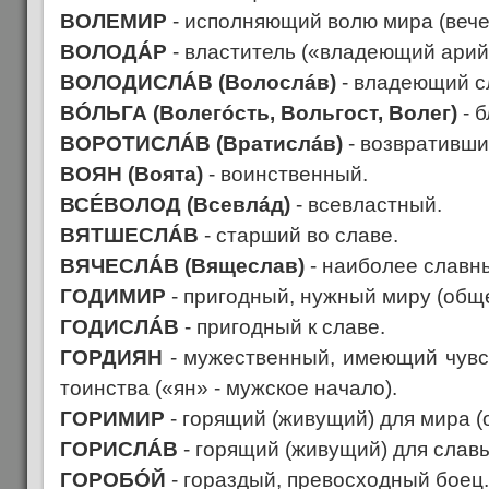
ВОЛЕМИР
- исполняющий волю мира (вече,
ВОЛОДÁР
- властитель («владеющий арий
ВОЛОДИСЛÁВ (Волослáв)
- владеющий с
ВÓЛЬГА (Волегóсть, Вольгост, Волег)
- б
ВОРОТИСЛÁВ (Вратислáв)
- возвративши
ВОЯН (Воята)
- воинственный.
ВСÉВОЛОД (Всевлáд)
- всевластный.
ВЯТШЕСЛÁВ
- старший во славе.
ВЯЧЕСЛÁВ (Вящеслав)
- наиболее славн
ГОДИМИР
- пригодный, нужный миру (обще
ГОДИСЛÁВ
- пригодный к славе.
ГОРДИЯН
- мужественный, имеющий чувст
тоинства («ян» - мужское начало).
ГОРИМИР
- горящий (живущий) для мира (
ГОРИСЛÁВ
- горящий (живущий) для слав
ГОРОБÓЙ
- гораздый, превосходный боец.