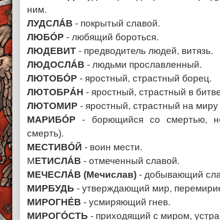
ним.
ЛУДСЛÁВ
- покрытый славой.
ЛЮБÓР
- любящий бороться.
ЛЮДЕВИТ
- предводитель людей, витязь.
ЛЮДОСЛÁВ
- людьми прославленный.
ЛЮТОБÓР
- яростный, страстный борец.
ЛЮТОБРÁН
- яростный, страстный в битве
ЛЮТОМИР
- яростный, страстный на миру (
МАРИБÓР
- борющийся со смертью, н
смерть).
МЕСТИВÓЙ
- воин мести.
М
ЕТИСЛÁВ
- отмеченный славой.
МЕЧЕСЛÁВ (Мечислав)
- добывающий сла
МИРБУДЬ
- утверждающий мир, перемири
МИРОГНÉВ
- усмиряющий гнев.
МИРОГÓСТЬ
- приходящий с миром, устр