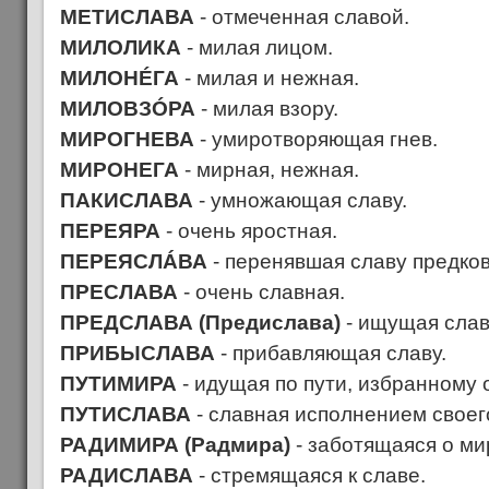
МЕТИСЛАВА
- отмеченная славой.
МИЛОЛИКА
- милая лицом.
МИЛОНÉГА
- милая и нежная.
МИЛОВЗÓРА
- милая взору.
МИРОГНЕВА
- умиротворяющая гнев.
МИРОНЕГА
- мирная, нежная.
ПАКИСЛАВА
- умножающая славу.
ПЕРЕЯРА
- очень яростная.
ПЕРЕЯСЛÁВА
- перенявшая славу предков
ПРЕСЛАВА
- очень славная.
ПРЕДСЛАВА (Предислава)
- ищущая слав
ПРИБЫСЛАВА
- прибавляющая славу.
ПУТИМИРА
- идущая по пути, избранному
ПУТИСЛАВА
- славная исполнением своего
РАДИМИРА (Радмира)
- заботящаяся о ми
РАДИСЛАВА
- стремящаяся к славе.