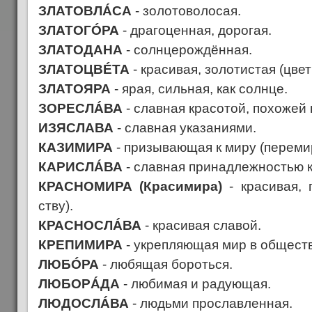
ЗЛАТОВЛÁСА
- золотоволосая.
ЗЛАТОГÓРА
- драгоценная, дорогая.
ЗЛАТОДАНА
- солнцерождённая.
ЗЛАТОЦВÉТА
- красивая, золотистая (цвет
ЗЛАТОЯРА
- ярая, сильная, как солнце.
ЗОРЕСЛÁВА
- славная красотой, похожей 
ИЗЯСЛАВА
- славная указаниями.
КАЗИМИРА
- призывающая к миру (переми
КАРИСЛÁВА
- славная принадлежностью к
КРАСНОМИРА (Красимира)
- красивая, 
ству).
КРАСНОСЛÁВА
- красивая славой.
КРЕПИМИРА
- укрепляющая мир в обществ
ЛЮБÓРА
- любящая бороться.
ЛЮБОРÁДА
- любимая и радующая.
ЛЮДОСЛÁВА
- людьми прославленная.