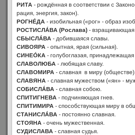
РИТА
- рождённая в соответствии с Законо
рация, энергия, закон).
РОГНÉДА
- изобильная («рог» - образ изоб
РОСТИСЛÁВА (Рослава)
- взращивающая 
СБЫСЛÁВА
- добившаяся славы.
СИВОЯРА
- опытная, ярая (сильная).
СИНЕÓКА
- голубоглазая, принадлежащая 
СЛАВОЛЮБА
- любящая славу.
СЛАВОМИРА
- славная в миру (обществе)
СЛАВЯНА
- славная мужеством («ян» - му
СОБИСЛÁВА
- славная собою.
СПИТИГНЕВА
- подчиняющая гнев.
СПИТИМИРА
- способствующая миру в об
СТАНИСЛÁВА
- постоянно славная.
СТОЯНА
- очень мужественная.
СУДИСЛАВА
- славная судья.