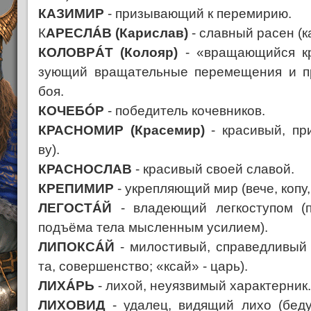
КАЗИМИР
- призывающий к перемирию.
К
АРЕСЛÁВ (Карислав)
- славный расен (к
КОЛОВРÁТ (Колояр)
- «вращающийся кру
зующий вращательные перемещения и п
боя.
КОЧЕБÓР
- победитель кочевников.
КРАСНОМИР (Красемир)
- красивый, пр
ву).
КРАСНОСЛАВ
- красивый своей славой.
КРЕПИМИР
- укрепляющий мир (вече, копу,
ЛЕГОСТÁЙ
- владеющий легкоступом (
подъёма тела мысленным усилием).
ЛИПОКСÁЙ
- милостивый, справедливый 
та, совершенство; «ксай» - царь).
ЛИХÁРЬ
- лихой, неуязвимый характерник.
ЛИХОВИД
- удалец, видящий лихо (бед