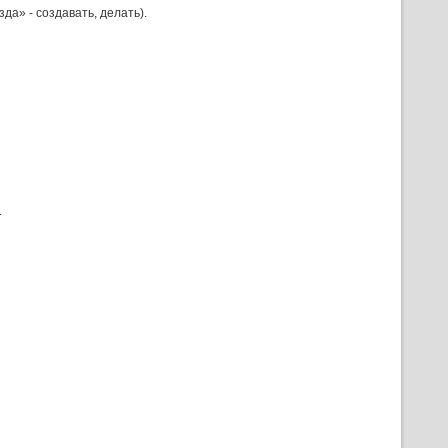
да» - создавать, делать).
.