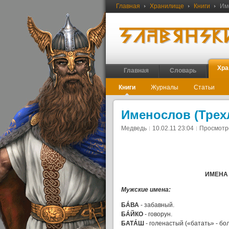
Главная
Хранилище
Книги
Име
Хра
Главная
Словарь
Книги
Журналы
Статьи
Именослов (Трех
Медведь
10.02.11 23:04
Просмотр
ИМЕН
Мужские имена:
БÁВА
- забавный.
БÁЙКО
- говорун.
БАТÁШ
- голенастый («батать» - бол