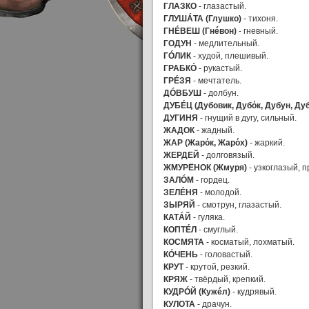
ГЛАЗКО
- глазастый.
ГЛУШÁТА (Глушко)
- тихоня.
ГНÉВЕШ (Гнéвон)
- гневный.
ГОДУН
- медлительный.
ГÓЛИК
- худой, плешивый.
ГРАБКÓ
- рукастый.
ГРÉЗЯ
- мечтатель.
ДÓВБУШ
- долбун.
ДУБÉЦ (Дубовик, Дубόк, Дубун, Ду
ДУГИНЯ
- гнущий в дугу, сильный.
ЖАДОК
- жадный.
ЖАР (Жарόк, Жарόх)
- жаркий.
ЖЕРДЕЙ
- долговязый.
ЖМУРЁНОК (Жмуря)
- узкоглазый, 
ЗАЛÓМ
- гордец.
ЗЕЛÉНЯ
- молодой.
ЗЫРЯЙ
- смотрун, глазастый.
КАТÁЙ
- гуляка.
КОПТÉЛ
- смуглый.
КОСМЯТА
- косматый, лохматый.
КÓЧЕНЬ
- головастый.
КРУТ
- крутой, резкий.
КРЯЖ
- твёрдый, крепкий.
КУДРÓЙ (Кужéл)
- кудрявый.
КУЛОТА
- драчун.