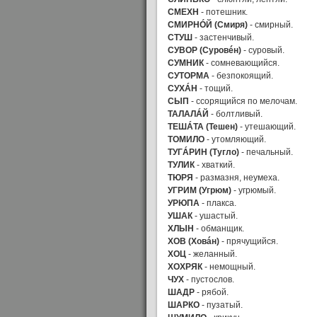
СМЕХН
- потешник.
СМИРНÓЙ (Смиря)
- смирный.
СТУШ
- застенчивый.
СУВОР (Суровéн)
- суровый.
СУМНИК
- сомневающийся.
СУТОРМА
- безпокоящий.
СУХÁН
- тощий.
СЫП
- ссорящийся по мелочам.
ТАЛАЛÁЙ
- болтливый.
ТЕШÁТА (Тешен)
- утешающий.
ТОМИЛО
- утомляющий.
ТУГÁРИН (Тугло)
- печальный.
ТУЛИК
- хваткий.
ТЮРЯ
- размазня, неумеха.
УГРИМ (Угрюм)
- угрюмый.
УРЮПА
- плакса.
УШАК
- ушастый.
ХЛЫН
- обманщик.
ХОВ (Ховáн)
- прячущийся.
ХОЦ
- желанный.
ХОХРЯК
- немощный.
ЧУХ
- пустослов.
ШАДР
- рябой.
ШАРКО
- пузатый.