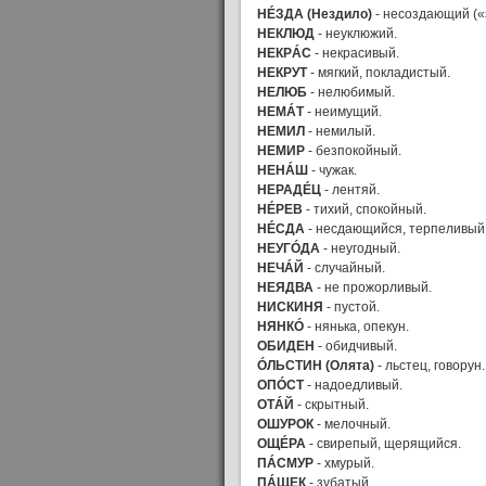
НÉЗДА (Нездило)
- несоздающий («з
НЕКЛЮД
- неуклюжий.
НЕКРÁС
- некрасивый.
НЕКРУТ
- мягкий, покладистый.
НЕЛЮБ
- нелюбимый.
НЕМÁТ
- неимущий.
НЕМИЛ
- немилый.
НЕМИР
- безпокойный.
НЕНÁШ
- чужак.
НЕРАДÉЦ
- лентяй.
НÉРЕВ
- тихий, спокойный.
НÉСДА
- несдающийся, терпеливый
НЕУГÓДА
- неугодный.
НЕЧÁЙ
- случайный.
НЕЯДВА
- не прожорливый.
НИСКИНЯ
- пустой.
НЯНКÓ
- нянька, опекун.
ОБИДЕН
- обидчивый.
ÓЛЬСТИН (Олята)
- льстец, говорун.
ОПÓСТ
- надоедливый.
ОТÁЙ
- скрытный.
ОШУРОК
- мелочный.
ОЩÉРА
- свирепый, щерящийся.
ПÁСМУР
- хмурый.
ПÁЩЕК
- зубатый.