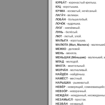
КУРБÁТ
- коренастый крепыш.
КУЦ
- коротышка.
КУЧМА
- косматый, нечёсаный.
ЛАГÁЧ
- великан.
ЛОБÁН
- большелобый.
ЛОЧÓК
- кудряшка.
ЛУЗГ
- никчёмный.
ЛУНЬ
- белёсый.
ЛЮТ
- лютый, злой.
МАЛЫГА
- коротышка.
МАЛЮТА (Мал, Малюга)
- маленький
МЕЖКО
- деловой.
МЕНЬ
- меняла.
МЕНЬШАК (Мéньшик)
- маленький,
МЛАД
- молодой.
МНÁТА
- мнительный.
МОЛЧÁН
- молчаливый.
НАЙДЁН
- найдёныш.
НАМÉСТ
- местный.
НАРЫШКА
- рыжеватый.
НЕВÉР
- неверящий, сомневающийс
НЕВЗÓР
- невзрачный.
НЕЖДÁН
- нежданный, неожиданны
НЕЗАМЫСЛ
- простак.
НЕЗВÁН
- незваный.