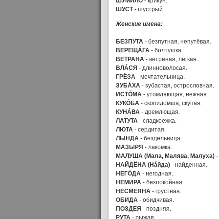
ШУМИЛО
- крикун.
ШУСТ
- шустрый.
Женские имена:
БЕЗПУТА
- безпутная, непутёвая.
ВЕРЕЩÁГА
- болтушка.
ВЕТРАНА
- ветреная, лёгкая.
ВЛÁСЯ
- длинноволосая.
ГРЁЗА
- мечтательница.
ЗУБÁХА
- зубастая, острословная.
ИСТÓМА
- утомляющая, нежная.
КУКÓБА
- скопидомша, скупая.
КУНÁВА
- дремлющая.
ЛАТУТА
- сладкоежка.
ЛЮТА
- сердитая.
ЛЫНДА
- бездельница.
МАЗЫРЯ
- лакомка.
МАЛУША (Мала, Малява, Малуха)
-
НАЙДЁНА (Нáйда)
- найденная.
НЕГÓДА
- негодная.
НЕМИРА
- безпокойная.
НЕСМЕЯНА
- грустная.
ОБИДА
- обидчивая.
ПОЗДЕЯ
- поздняя.
РУТА
- рыжая.