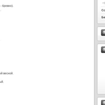
- бревно).
.
С
Бе
.
ый весной.
ый.