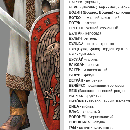
БАТУРА
- упрямец.
БЕРН
- увалень («бер» - лес, «берн» 
БÓДИН (Бодило, Бóдень)
- колючий
БÓТКО
- стучащий, колотящий.
БОТУК
- толстяк.
БРÉНКО
- земной, спокойный.
БУЛГÁК
- непоседа.
БУЛЫЧ
- хитрец.
БУЛЬБА
- толстяк, крепыш.
БУН (Буня, Бунко)
- гордец, бунтарь
БУС
- туманный.
БУСЛÁЙ
- гуляка.
ВАЖДÁЙ
- спорун.
ВАКÉЙ
- многословный.
ВАЛУЙ
- крикун.
ВЕТРÁН
- ветреный.
ВЕЧÉРКО
- родившийся вечером.
ВЕШ (Вешняк)
- весенний, рождённ
ВИТЧÁК
- кручёный.
ВИХÓРКО
- взъерошенный, вихраст
ВИЦА
- гибкий.
ВЛАС
- волосатый.
ВОРОНÉЦ
- черноволосый.
ВОРОШИЛА
- копуша.
ГАМ
- шумный, крикливый.