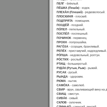
ПЕЛГ
- блёклый.
ПÉШКА (Пешóк)
- ходок.
ПЛЕХÁН (Плешкó)
- редковолосый.
ПЛОСКИНЯ
- плоский.
ПОДПРЯТА
- помощник.
ПОЗДÉЙ
- поздний.
ПÓПЕЛ
- пепельный.
ПОСПÉЛ
- поспешный.
ПОЧИНОК
- первенец.
ПРОХН
- попрошайка.
РАГÓЗА
- ссорщик, бранливый.
РЕПÉХ
- приставучий, надоедливый.
РÓПША
- недовольный, роптун.
РÓСТИХ
- рослый.
РТИЩ
- большеротый.
РУДÁК (Рутын, Рыж)
- рыжий.
РУСАК
- русый.
РЫНДА
- здоровяк.
РЮМА
- нытик.
САМÓХА
- самолюб.
СВИР
- врун, сваливающий вину на д
СВИЩ
- свистун.
СИВÁК
- сивый.
СКЛОВ
- склочник.
СЛИНЬКÓ
- слюнтяй, лентяй.