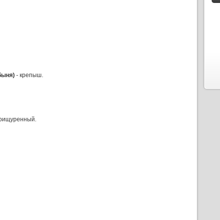
быня)
- крепыш.
прищуренный.