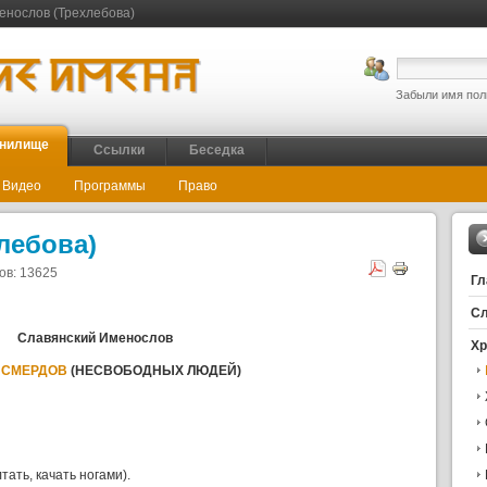
нослов (Трехлебова)
Забыли имя пол
нилище
Ссылки
Беседка
Видео
Программы
Право
лебова)
ов: 13625
Гл
Сл
Славянский Именослов
Х
А
СМЕРДОВ
(НЕСВОБОДНЫХ ЛЮДЕЙ)
тать, качать ногами).