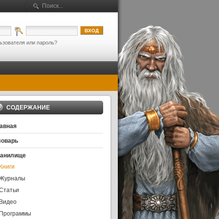
ьзователя или пароль?
СОДЕРЖАНИЕ
авная
оварь
ранилище
Книги
Журналы
Статьи
Видео
Программы