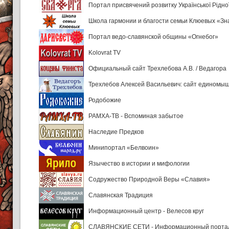
Портал присвячений розвитку Української Рідно
Школа гармонии и благости семьи Клюевых «З
Портал ведо-славянской общины «Огнебог»
Kolovrat TV
Официальный сайт Трехлебова А.В. / Ведагора
Трехлебов Алексей Васильевич: сайт единомы
Родобожие
РАМХА-ТВ - Вспоминая забытое
Наследие Предков
Минипортал «Белвоин»
Язычество в истории и мифологии
Содружество Природной Веры «Славия»
Славянская Традиция
Информационный центр - Велeсов круг
СЛАВЯНСКИЕ СЕТИ - Информационный порта