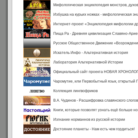
Мифологическая энциклопедия монстров, духов 
Избушка на курьих ножках - мифологическая э
Интернет-проект «Энциклопедия мифологии д
Пища Ра - Древняя цивилизация Славяно-Ариев
Русское Общественное Движение «Возрождение
Искатель Инфо - Альтернативная история
Лаборатория Альтернативной Истории
Официальный сайт проекта НОВАЯ ХРОНОЛО
Чаромутие, или Первобытный язык, открытый
Коллекция лингвофриков
В.А. Чудинов - Расшифровка славянского слогов
Книги, которые позволят узнать ещё больше н
Изгнание норманнов из русской истории
Достояние планеты - Нам есть чем гордиться!