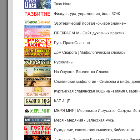
Твоя Йога
Физкультура, упражнения, йога, ЗОЖ
Эзотерический портал «Живое знание»
ПРЕКРАСАНА - Сайт духовных практик
Русь ПравоСлавная
Дом Сварога | Мифологический словарь
Русколань
На Опушке. Язычество Славян
Славянская мифология - Символы и мифы дре
Курганская славянская община «Пламя Сварги
КАПИЩЕ
МЕРЯ МИР | Мерянское Искусство, Сакрум, Ис
Меря - Меряния - Залесская Русь
Рукоделие, славянская вышивка, библиотека
Духовные Практики Русского Родноверия. Ресу