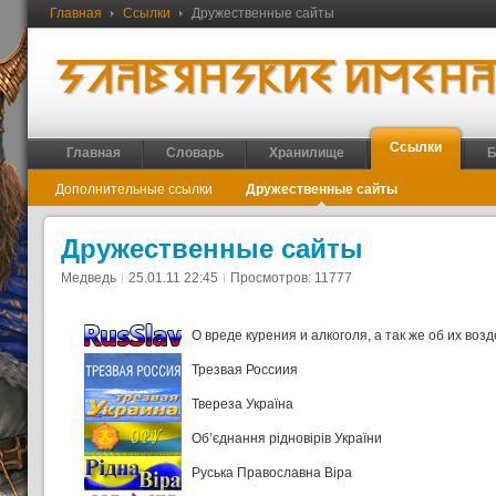
Главная
Ссылки
Дружественные сайты
Ссылки
Главная
Словарь
Хранилище
Б
Дополнительные ссылки
Дружественные сайты
Дружественные сайты
Медведь
25.01.11 22:45
Просмотров: 11777
О вреде курения и алкоголя, а так же об их воз
Трезвая Россиия
Твереза Україна
Об’єднання рідновірів України
Руська Православна Віра