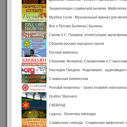
Энциклопедия славянской религии. Мифология, 
Музблог Гусли - Музыкальный журнал для мело
Все о Русских Былинах | Былины
Сказки А.С. Пушкина: иллюстрации, мультфиль
Сборник русских народных сказок
Русская живопись
Сборники, Фольклор, Справочники и Старосла
Наследие Предков - Родноверие - аудио\видео 
Славянская Библиотека
Povratak korijenima – Savez hrvatskih rodnovjera
Društvo Staroverci
СВЕВЛАД
Laguna - Slovenska mitologija
Славянская слобода - Cлавянская мифология, я