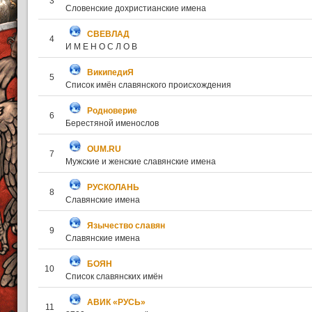
3
Словенские дохристианские имена
СВЕВЛАД
4
И М Е Н О С Л О В
ВикипедиЯ
5
Список имён славянского происхождения
Родноверие
6
Берестяной именослов
OUM.RU
7
Мужские и женские славянские имена
РУСКОЛАНЬ
8
Славянские имена
Язычество славян
9
Славянские имена
БОЯН
10
Список славянских имён
АВИК «РУСЬ»
11