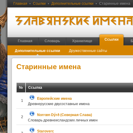
Главная
Ссылки
Дополнительные ссылки
Старинные имена
Ссылки
Главная
Словарь
Хранилище
Б
Дополнительные ссылки
Дружественные сайты
Старинные имена
№
Ссылка
Европейские имена
1
Древнерусские двусоставные имена
Norrœn Dýrð (Северная Слава)
2
Словарь древнеисландских личных имен
Staroverc