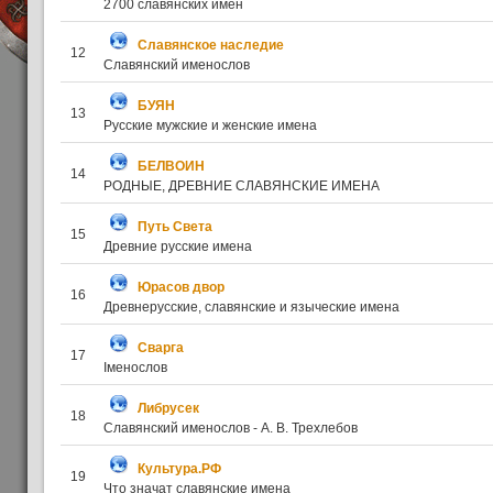
2700 славянских имён
Славянское наследие
12
Славянский именослов
БУЯН
13
Русские мужские и женские имена
БЕЛВОИН
14
РОДНЫЕ, ДРЕВНИЕ СЛАВЯНСКИЕ ИМЕНА
Путь Света
15
Древние русские имена
Юрасов двор
16
Древнерусские, славянские и языческие имена
Cварга
17
Іменослов
Либрусек
18
Славянский именослов - А. В. Трехлебов
Культура.РФ
19
Что значат славянские имена