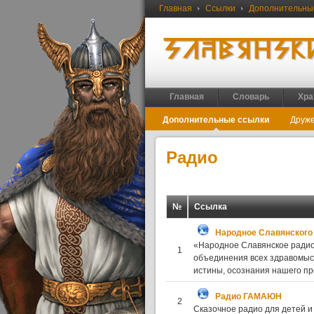
Главная
Ссылки
Дополнительны
Главная
Словарь
Хра
Дополнительные ссылки
Друже
Радио
№
Ссылка
Народное Славянского
«Народное Славянское радио
1
объединения всех здравомыс
истины, осознания нашего про
Радио ГАМАЮН
2
Сказочное радио для детей и