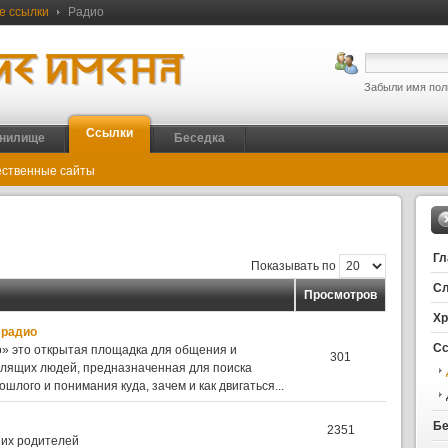
е ссылки
Радио
Забыли имя пол
Ссылки
нилище
Беседка
ственные сайты
Гл
Показывать по
Сл
Просмотров
Х
 радио
С
» это открытая площадка для общения и
301
лящих людей, предназначенная для поиска
шлого и понимания куда, зачем и как двигаться...
Бе
2351
 их родителей