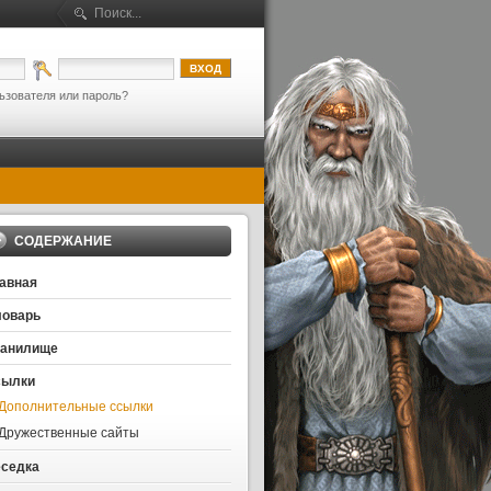
ьзователя или пароль?
СОДЕРЖАНИЕ
авная
оварь
ранилище
сылки
Дополнительные ссылки
Дружественные сайты
седка