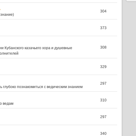
Ъ
304
ознание)
373
308
и Кубанского казачьего хора и душевные
полнителей
329
297
 глубоко познакомиться с ведическим знанием
310
о ведам
297
340