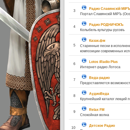
Радио Славянскiй МIР
3
Портал Славянскiй МIРЪ (Ос
Радио РОДНИЧОКЪ
4
Колыбель культуры русовъ
Казак.фм
5
Старинные песни в исполнени
композиции современных ис
Lotos iRadio Plus
6
Интернет-радио Лотоса
Веда-радио
7
Предоставляется возможность
АудиоВеда
8
Крупнейший каталог лекций п
Relax FM
9
Спокойная волна
Детское Радио
10