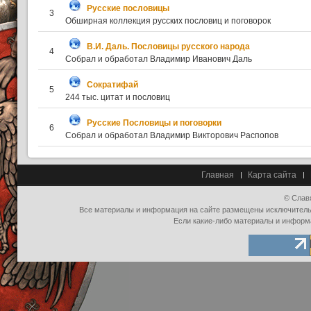
Русские пословицы
3
Обширная коллекция русских пословиц и поговорок
В.И. Даль. Пословицы русского народа
4
Собрал и обработал Владимир Иванович Даль
Сократифай
5
244 тыс. цитат и пословиц
Русские Пословицы и поговорки
6
Собрал и обработал Владимир Викторович Распопов
Главная
Карта сайта
© Слав
Все материалы и информация на сайте размещены исключительно
Если какие-либо материалы и информ