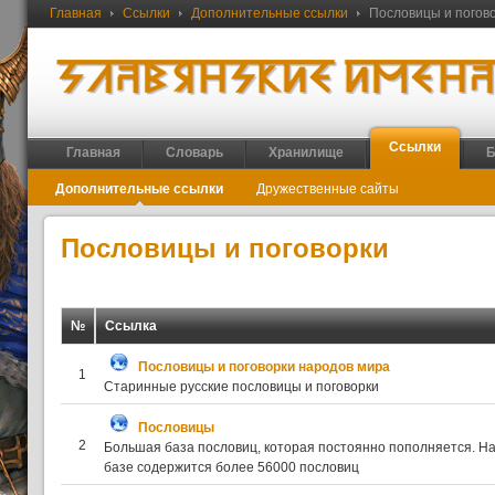
Главная
Ссылки
Дополнительные ссылки
Пословицы и погов
Ссылки
Главная
Словарь
Хранилище
Б
Дополнительные ссылки
Дружественные сайты
Пословицы и поговорки
№
Ссылка
Пословицы и поговорки народов мира
1
Старинные русские пословицы и поговорки
Пословицы
2
Большая база пословиц, которая постоянно пополняется. Н
базе содержится более 56000 пословиц