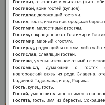
Гостивит,
от «гости» и «витать» (жить, оби
Гостивой,
воин гостей (купцов).
Гостидраг,
дорожащий гостями.
Гостил,
гость, имя из новгородской берест
Гостимил,
милостивый к гостям.
Гостим,
сокращенное от Гостимир и Гости
Гостимир,
мирный к гостям.
Гостирад,
радующийся гостям, либо заботя
Гостислав,
славящий гостей.
Гостиша,
уменьшительное от имён с основ
Гостомысл,
думаюший о гостях (к
новгородский князь из рода Славена, от
бодричей Годослава, и дед Рюрика.
Гость,
купец, гость.
Гостяй,
уменьшительное от имён с основой
Гостята,
гость, имя из бересты. Сокраще