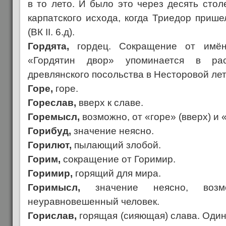
в то лето. И было это через десять стол
карпатского исхода, когда Триедор прише
(ВК II. 6.д).
Гордята,
гордец. Сокращение от имён
«Гордятин двор» упоминается в ра
древлянского посольства в Несторовой ле
Горе,
горе.
Гореслав,
вверх к славе.
Горемысл,
возможно, от «горе» (вверх) и 
Горибуд,
значение неясно.
Горилют,
пылающий злобой.
Горим,
сокращение от Горимир.
Горимир,
горящий для мира.
Горимысл,
значение неясно, возмо
неуравновешенный человек.
Горислав,
горящая (сияющая) слава. Один