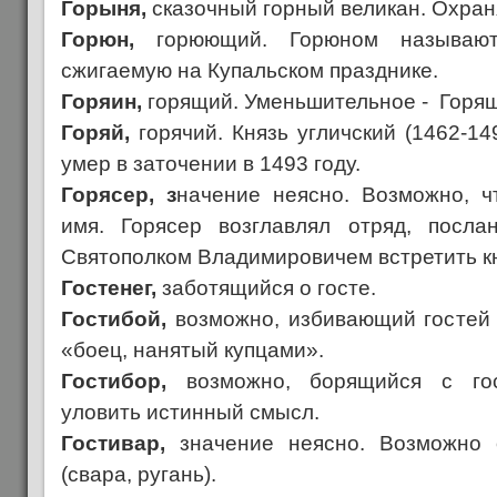
Горыня,
сказочный горный великан. Охраня
Горюн,
горюющий. Горюном называют
сжигаемую на Купальском празднике.
Горяин,
горящий. Уменьшительное - Горяш
Горяй,
горячий. Князь угличский (1462-149
умер в заточении в 1493 году.
Горясер, з
начение неясно. Возможно, ч
имя. Горясер возглавлял отряд, посла
Святополком Владимировичем встретить кн
Гостенег,
заботящийся о госте.
Гостибой,
возможно, избивающий гостей (
«боец, нанятый купцами».
Гостибор,
возможно, борящийся с гос
уловить истинный смысл.
Гостивар,
значение неясно. Возможно 
(свара, ругань).