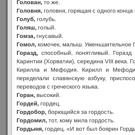
Голован,
то же.
Головня,
головня, горящая с одного конца 
Голуб,
голубь.
Голяш,
голый.
Гомза,
гнусавый.
Гомол,
комочек, малыш. Уменьшительное 
Горазд,
способный, понятливый. Горазд 
Каринтии (Хорватии), середина VIII века. 
Кирилла и Мефодия. Кирилл и Мефоди
переделали славянскую азбуку, приспос
переводов с греческого языка.
Горан,
высокий.
Гордей,
гордец.
Гордобор,
борющийся за гордость.
Гордомил,
тот, кому мила гордость.
Гордыня,
гордец. «И вот был боярин Горды