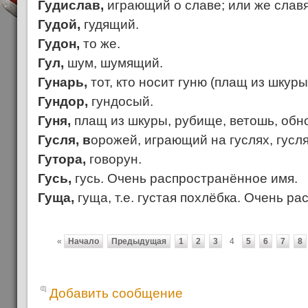
Гудислав,
играющий о славе; или же славя
Гудой,
гудящий.
Гудон,
то же.
Гул,
шум, шумящий.
Гунарь,
тот, кто носит гуню (плащ из шкуры
Гундор,
гундосый.
Гуня,
плащ из шкуры, рубище, ветошь, обн
Гусля, в
орожей, играющий на гуслях, гусля
Гутора,
говорун.
Гусь,
гусь. Очень распространённое имя.
Гуща,
гуща, т.е. густая похлёбка. Очень р
«
Начало
Предыдущая
1
2
3
4
5
6
7
8
Добавить сообщение