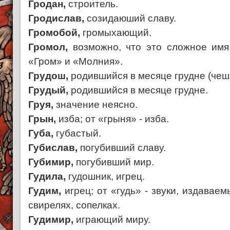
Гродан,
строитель.
Гродислав,
созидаюший славу.
Громобой,
громыхающий.
Громол,
возможно, что это сложное имя
«Гром» и «Молния».
Грудош,
родившийся в месяце грудне (чеш
Грудый,
родившийся в месяце грудне.
Груя,
значение неясно.
Грын,
изба; от «грыня» - изба.
Губа,
губастый.
Губислав,
погубивший славу.
Губимир,
погубивший мир.
Гудила,
гудошник, игрец.
Гудим,
игрец; от «гудь» - звуки, издаваем
свирелях, сопелках.
Гудимир,
играющий миру.