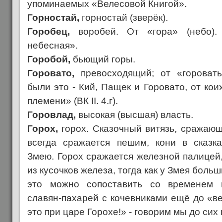
упоминаемых «Велесовой Книгой».
Горностай,
горностай (зверёк).
Горобец,
воробей. От «гора» (небо).
небесная».
Горобой,
бьющий горы.
Горовато,
превосходящий; от «горовать
были это - Кий, Пащек и Горовато, от кои
племени» (ВК II. 4.г).
Горовлад,
высокая (высшая) власть.
Горох,
горох. Сказочный витязь, сражающ
всегда сражается пешим, кони в сказк
Змею. Горох сражается железной палицей
из кусочков железа, тогда как у Змея боль
это можно сопоставить со временем 
славян-пахарей с кочевниками ещё до «в
это при царе Горохе!» - говорим мы до сих 