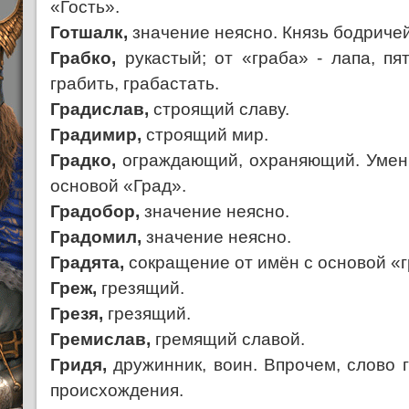
«Гость».
Готшалк,
значение неясно. Князь бодричей (
Грабко,
рукастый; от «граба» - лапа, пя
грабить, грабастать.
Градислав,
строящий славу.
Градимир,
строящий мир.
Градко,
ограждающий, охраняющий. Умен
основой «Град».
Градобор,
значение неясно.
Градомил,
значение неясно.
Градята,
сокращение от имён с основой «г
Греж,
грезящий.
Грезя,
грезящий.
Гремислав,
гремящий славой.
Гридя,
дружинник, воин. Впрочем, слово 
происхождения.