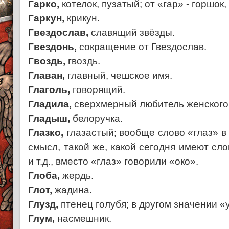
Гарко,
котелок, пузатый; от «гар» - горшок,
Гаркун,
крикун.
Гвездослав,
славящий звёзды.
Гвездонь,
сокращение от Гвездослав.
Гвоздь,
гвоздь.
Главан,
главный, чешское имя.
Глаголь,
говорящий.
Гладила,
сверхмерный любитель женского
Гладыш,
белоручка.
Глазко,
глазастый; вообще слово «глаз» в
смысл, такой же, какой сегодня имеют сло
и т.д., вместо «глаз» говорили «око».
Глоба,
жердь.
Глот,
жадина.
Глузд,
птенец голубя; в другом значении «
Глум,
насмешник.