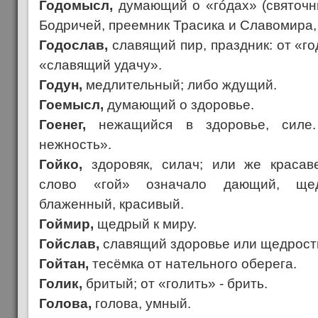
Годомысл,
думающий о «гóдах» (святочны
Бодричей, преемник Трасика и Славомира,
Годослав,
славящий пир, праздник: от «го
«славящий удачу».
Годун,
медлительный; либо ждущий.
Гоемысл,
думающий о здоровье.
Гоенег,
нежащийся в здоровье, сил
нежность».
Гойко,
здоровяк, силач; или же красав
слово «гой» означало дающий, щед
блаженный, красивый.
Гоймир,
щедрый к миру.
Гойслав,
славящий здоровье или щедрост
Гойтан,
тесёмка от нательного оберега.
Голик,
бритый; от «голить» - брить.
Голова,
голова, умный.