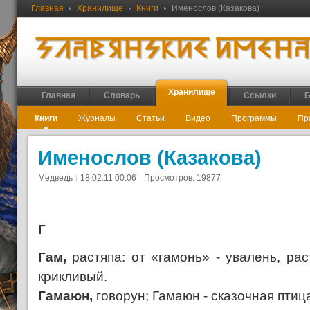
Главная
Хранилище
Книги
Именослов (Казакова)
Хранилище
Главная
Словарь
Ссылки
Б
Книги
Журналы
Статьи
Видео
Программы
Пр
Именослов (Казакова)
Медведь
18.02.11 00:06
Просмотров: 19877
Г
Гам,
растяпа: от «гамонь» - увалень, ра
крикливый.
Гамаюн,
говорун; Гамаюн - сказочная птиц