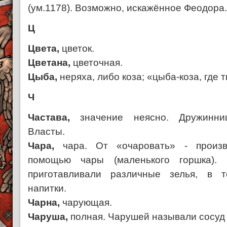
(ум.1178). Возможно, искажённое Феодора
Ц
Цвета,
цветок.
Цветана,
цветочная.
Цыба,
неряха, либо коза; «цыба-коза, где
Ч
Частава,
значение неясно. Дружинни
Власты.
Чара,
чара. От «очаровать» - произ
помощью чары (маленького горшка).
приготавливали различные зелья, в 
напитки.
Чарна,
чарующая.
Чаруша,
полная. Чарушей называли сосуд 