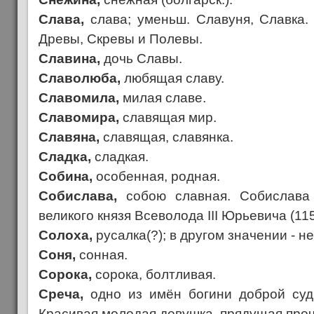
Слава,
слава; уменьш. Славуня, Славка.
Древы, Скревы и Полевы.
Славина,
дочь Славы.
Славолюба,
любящая славу.
Славомила,
милая славе.
Славомира,
славящая мир.
Славяна,
славящая, славянка.
Сладка,
сладкая.
Собина,
особенная, родная.
Собислава,
собою славная. Собислава 
великого князя Всеволода III Юрьевича (11
Солоха,
русалка(?); в другом значении - н
Соня,
сонная.
Сорока,
сорока, болтливая.
Среча,
одно из имён богини доброй су
Красивая молодая девушка, прядущая проч