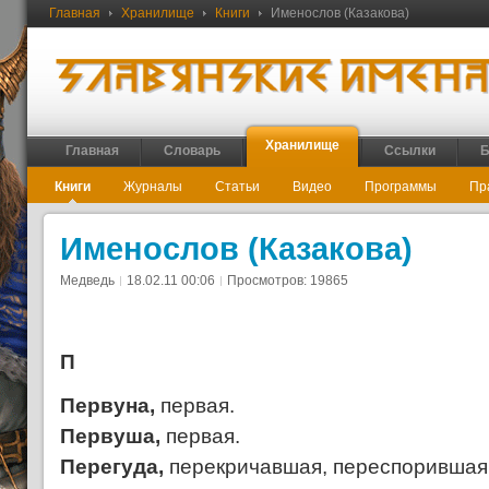
Главная
Хранилище
Книги
Именослов (Казакова)
Хранилище
Главная
Словарь
Ссылки
Б
Книги
Журналы
Статьи
Видео
Программы
Пр
Именослов (Казакова)
Медведь
18.02.11 00:06
Просмотров: 19865
П
Первуна,
первая.
Первуша,
первая.
Перегуда,
перекричавшая, переспорившая