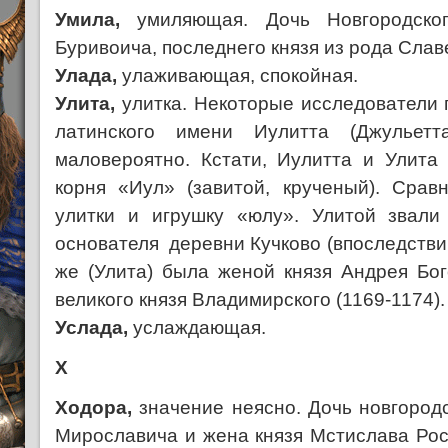
Умила,
умиляющая. Дочь Новгородско
Буривоича, последнего князя из рода Слав
Улада,
улаживающая, спокойная.
Улита,
улитка. Некоторые исследователи 
латинского имени Иулитта (Джульетт
маловероятно. Кстати, Иулитта и Улита
корня «Иул» (завитой, крученый). Срав
улитки и игрушку «юлу». Улитой звали
основателя деревни Кучково (впоследстви
же (Улита) была женой князя Андрея Бог
великого князя Владимирского (1169-1174).
Услада,
услаждающая.
Х
Ходора,
значение неясно. Дочь новгород
Мирославича и жена князя Мстислава Рос