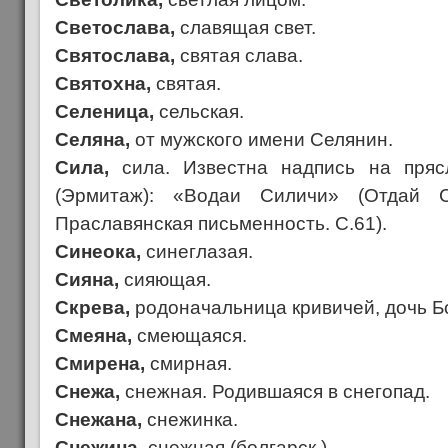
Светослава,
славящая свет.
Святослава,
святая слава.
Святохна,
святая.
Селеница,
сельская.
Селяна,
от мужского имени Селянин.
Сила,
сила. Известна надпись на пряс
(Эрмитаж): «Водаи Силичи» (Отдай С
Праславянская письменность. С.61).
Синеока,
синеглазая.
Сияна,
сияющая.
Скрева,
родоначальница кривичей, дочь Бог
Смеяна,
смеющаяся.
Смирена,
смирная.
Снежа,
снежная. Родившаяся в снегопад.
Снежана,
снежинка.
Снежина,
снежная (болгарск.).