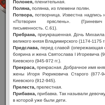
Полонея,
пленительная.
Поляна,
полянка, из племени полян.
Потвора,
потворница. Известна надпись 
«Потворин пряслень». (Гриневич 
письменность. С.61).
Пребрана,
приукрашенная. Дочь Михаила 
великого князя Владимирского (1174-1175 гг
Предслава,
перед славой (опережающая с
боярина и жена Святослава I Игоревича (9
Киевского (945-972 гг.).
Прекраса,
прекрасная. Добрачное имя кня
жены Игоря Рюриковича Старого (877-945
Киевского (912-945).
Прелеста,
прелестная.
Прибавка,
прибавка. Так называли девочк
в которой уже были дети.