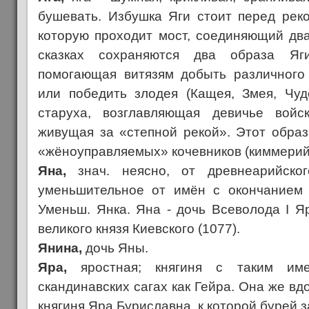
бушевать. Избушка Яги стоит перед рек
которую проходит мост, соединяющий два
сказках сохраняются два образа Яги
помогающая витязям добыть различного
или победить злодея (Кащея, Змея, Чудо
старуха, возглавляющая девичье войск
живущая за «степной рекой». Этот образ
«жёноуправляемых» кочевников (киммерийц
Яна,
знач. неясно, от древнеарийск
уменьшительное от имён с окончанием 
Уменьш. Янка. Яна - дочь Всеволода I Я
великого князя Киевского (1077).
Янина,
дочь Яны.
Яра,
яростная; княгиня с таким им
скандинавских сагах как Гейра. Она же в
княгиня Яра Буриславна, к которой бурей 