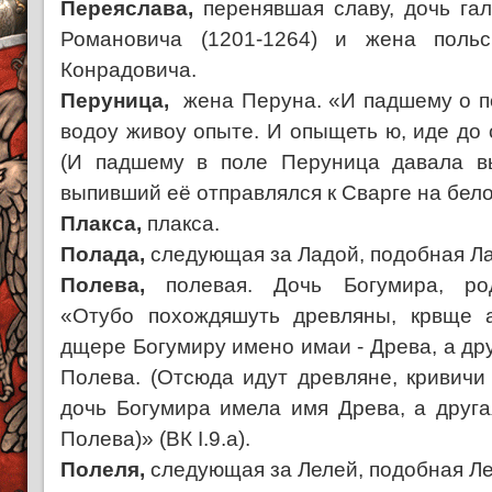
Переяслава,
перенявшая славу, дочь га
Романовича (1201-1264) и жена польс
Конрадовича.
Перуница,
жена Перуна. «И падшему о п
водоу живоу опыте. И опыщеть ю, иде до 
(И падшему в поле Перуница давала в
выпивший её отправлялся к Сварге на белом 
Плакса,
плакса.
Полада,
следующая за Ладой, подобная Ла
Полева,
полевая. Дочь Богумира, род
«Отубо похождяшуть древляны, крвще а
дщере Богумиру имено имаи - Древа, а друг
Полева. (Отсюда идут древляне, кривичи
дочь Богумира имела имя Древа, а другая
Полева)» (ВК I.9.а).
Полеля,
следующая за Лелей, подобная Ле