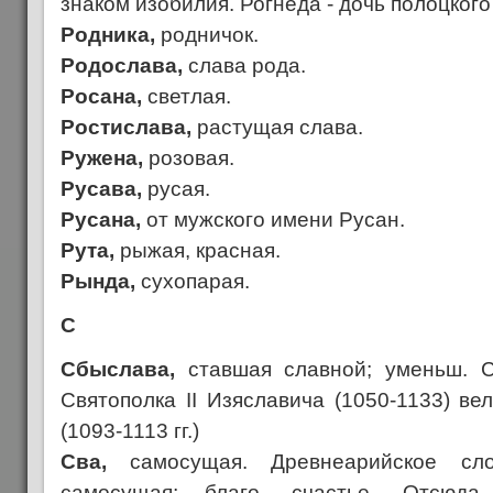
знаком изобилия. Рогнеда - дочь полоцког
Родника,
родничок.
Родослава,
слава рода.
Росана,
светлая.
Ростислава,
растущая слава.
Ружена,
розовая.
Русава,
русая.
Русана,
от мужского имени Русан.
Рута,
рыжая, красная.
Рында,
сухопарая.
С
Сбыслава,
ставшая славной; уменьш. 
Святополка II Изяславича (1050-1133) вел
(1093-1113 гг.)
Сва,
самосущая. Древнеарийское сл
самосущая; благо, счастье. Отсюда