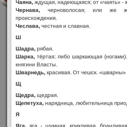
Чаяна,
ждущая, надеющаяся; от «чаять» - ж
Чернава,
черноволосая; или же ж
происхождения.
Чеслава,
честная и славная.
Ш
Шадра,
рябая.
Шарка,
тёртая; либо шаркающая (ногами)
княгини Власты.
Шварнедь,
красивая. От чешск. «шварны» 
Щ
Щедра,
щедрая.
Щепетуха,
нарядница, любительница прио
Я
Яга,
яга - шумная, крикливая, бранливая