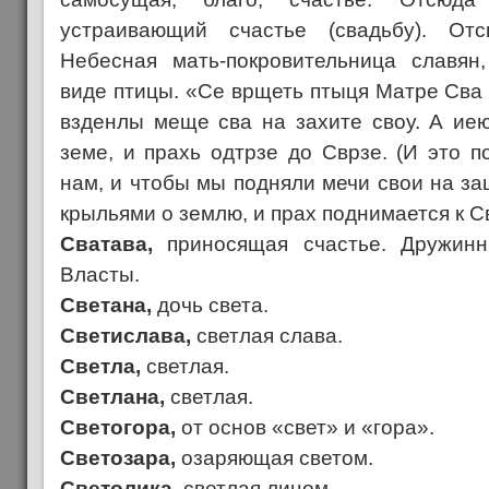
устраивающий счастье (свадьбу). От
Небесная мать-покровительница славян
виде птицы. «Се врщеть птыця Матре Сва
взденлы меще сва на захите своу. А ие
земе, и прахь одтрзе до Сврзе. (И это 
нам, и чтобы мы подняли мечи свои на за
крыльями о землю, и прах поднимается к Свар
Сватава,
приносящая счастье. Дружинн
Власты.
Светана,
дочь света.
Светислава,
светлая слава.
Светла,
светлая.
Светлана,
светлая.
Светогора,
от основ «свет» и «гора».
Светозара,
озаряющая светом.
Светолика,
светлая лицом.