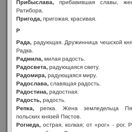
Прибыслава,
прибавившая славы, жен
Ратибора.
Пригода,
пригожая, красивая.
Р
Рада,
радующая. Дружинница чешской кня
Радка.
Радмила,
милая радость.
Радосвета,
радующаяся свету.
Радомира,
радующаяся миру.
Радослава,
славящая радость.
Радостина,
радостная.
Радость,
радость.
Репка,
репка. Жена земледельца Пяс
польских князей Пястов.
Рогнеда,
острая, колкая; от «рог» - рог. 