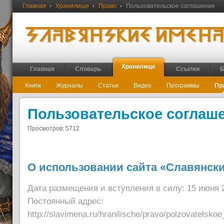
Главная
Хранилище
Право
Пользовательское соглашение
Хранилище
Главная
Словарь
Ссылки
Б
Книги
Журналы
Статьи
Видео
Программы
Пр
Пользовательское соглаш
Просмотров: 5712
О использовании сайта «Славянск
Дата размещения и вступления в силу: 15 июня 2
Постоянный адрес:
http://slavimena.ru/hranilische/pravo/polzovatelsko