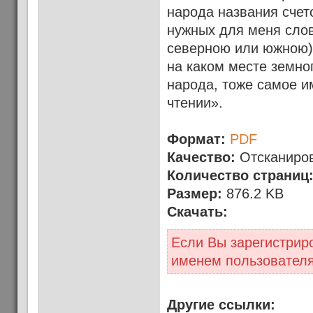
народа названия счет
нужных для меня слов
северною или южною) 
на каком месте земно
народа, тоже самое и
чтении».
Формат:
PDF
Качество:
Отсканиро
Количество страниц
Размер:
876.2 KB
Скачать:
Если Вы зарегистриро
именем пользовател
Другие ссылки: