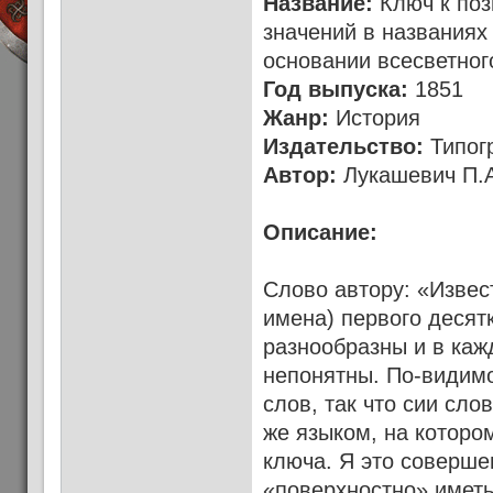
Название:
Ключ к поз
значений в названиях
основании всесветног
Год выпуска:
1851
Жанр:
История
Издательство:
Типогр
Автор:
Лукашевич П.
Описание:
Слово автору: «Извес
имена) первого десятк
разнообразны и в ка
непонятны. По-видимо
слов, так что сии сло
же языком, на которо
ключа. Я это соверше
«поверхностно» иметь