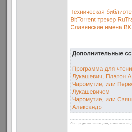
Техническая библиоте
BitTorrent трекер RuTr
Славянские имена ВК
Дополнительные сс
Программа для чтен
Лукашевич, Платон 
Чаромутие, или Перв
Лукашевичем
Чаромутие, или Свящ
Александр
Смотри дерево по плодам, а человека по 